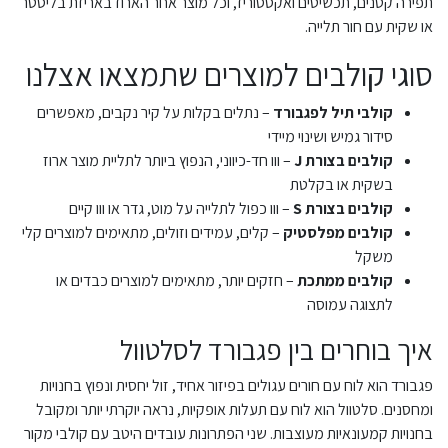
תפירה קטנים, תכשיטים ואקססוריז, וכל מוצר אחר הארוז באריזת בליסטר
או שקית עם חור תלייה.
סוגי קולבים למוצרים שתמצאו אצלנו
קולבי תיל לפגבורד
– נתלים בקלות על קיר נקבים, מאפשרים
סידור גמיש ושינוי מיידי
קולבים בצורת J
– ווו חד-כיווני, הנפוץ ביותר לתליית מוצר ארוז
בשקית או בקלטת
קולבים בצורת S
– ווו כפול לתלייה על מוט, גדר או ווו קיים
קולבים מפלסטיק
– קלים, עמידים וזולים, מתאימים למוצרים קלי
משקל
קולבים ממתכת
– חזקים יותר, מתאימים למוצרים כבדים או
לתצוגה עמוסה
איך בוחרים בין פגבורד לסלטוול
פגבורד הוא לוח עם חורים עגולים בפיזור אחיד, זול יחסית ונפוץ בחנויות
ומחסנים. סלטוול הוא לוח עם תעלות אופקיות, נראה יוקרתי יותר ומקובל
בחנויות קמעונאיות מעוצבות. שני הפתרונות עובדים היטב עם קולבי מקור