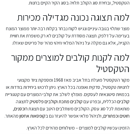
הטקסטיל, ובחירת סוג הקולב תלויה בסוג הקיר הקיים בחנות.
למה תצוגה נכונה מגדילה מכירות
מוצר שתלוי בגובה עיניים ונגיש לקוח נבחר בקלות רבה יותר ממוצר המונח
בערימה על דלפק. תצוגה מסודרת על קולבים לא רק משפרת את חוויית
הקנייה, אלא גם מקלה על ניהול המלאי וזיהוי מהיר של פריטים שאזלו.
למה לקנות קולבים למוצרים ממקור
הטקסטיל
מקור הטקסטיל פועלת בתל אביב מאז 1968 ומספקת ציוד מקצועי
לחנויות טקסטיל, סדקית ואופנה בכל הארץ. ניתן לרכוש ביחידות בודדות או
בכמויות סיטונאיות לעסקים. מומלץ לשלב את קולבי המוצרים עם קטגוריית
קולבים
הכללית, ובפרט עם
קולבים מתכת
ו
קולבים פלסטיק
לתצוגה
מותאמת לכל סוג עסק. הקולבים משתלבים היטב עם תצוגת
רוכסנים
,
חוטים
ו
כפתורים
, ולניהול מלאי אפשר להיעזר גם ב
קופסאות אחסון
מהאתר.
הזמינו עכשיו קולבים למוצרים – משלוחים מהירים לכל הארץ.