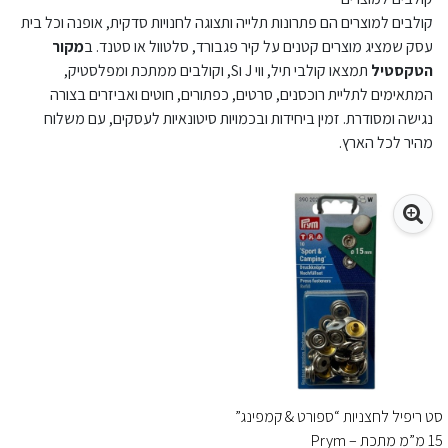
קולבים למוצרים הם פתרונות תלייה ותצוגה לחנויות סדקית, אופנה וכל בית
עסק שמציג מוצרים קטנים על קיר פגבורד, סלטוול או סטנד. ב
מקור
הטקסטיל
תמצאו קולבי תיל, ווי J וS, וקולבים ממתכת ומפלסטיק,
המתאימים לתליית רוכסנים, סרטים, כפתורים, חוטים ואביזרים בצורה
נגישה ומסודרת. זמין ביחידות ובכמויות סיטונאיות לעסקים, עם משלוח
מהיר לכל הארץ.
סט ריפיל לחצניות “ספורט & קמפינג”
15 מ”מ מתכת – Prym