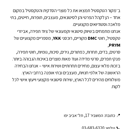
ב־מקור הטקסטיל תמצאו את כל מוצרי הסדקית והטקסטיל במקום
אחד – הן לקהל הפרטי והן לסיטונאים, מעצבים, תופרות, חייטים, בתי
מלאכה וסטודיואים מקצועיים.
אנחנו מתמחים בשיווק סיטונאי וקמעונאי של ציוד תפירה, אביזרי
טקסטיל, חוטי
DMC
מקוריים, רוכסני
YKK
, מספריים מקצועיים של
,
PRYM
סרטים, בדים, תחרות, כפתורים, גירים, סיכות, גומיות, חוטי תפירה,
מנקי תפרים, סרטי מדידה ועוד מאות מוצרים באיכות הגבוהה ביותר.
בזכות מלאי עצום, מחירים תחרותיים ושירות אישי – אנחנו הבחירה
הראשונה של אלפי חנויות, מעצבים ובתי אופנה ברחבי הארץ.
משלוחים מהירים לכל הארץ, שירות סיטונאי מקצועי וייעוץ אישי לכל
לקוח.
📍 כתובת: המשביר 17, תל־אביב יפו
📞 טלפון: ‎03-683-6320