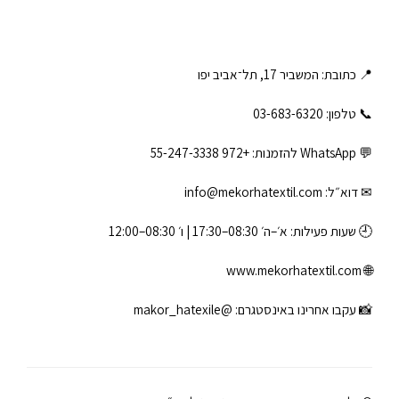
📍 כתובת: המשביר 17, תל־אביב יפו
📞 טלפון: ‎03-683-6320
💬 WhatsApp להזמנות:
+972 55-247-3338
✉ דוא״ל:
info@mekorhatextil.com
🕘 שעות פעילות: א׳–ה׳ 08:30–17:30 | ו׳ 08:30–12:00
www.mekorhatextil.com
🌐
📸 עקבו אחרינו באינסטגרם:
@makor_hatexile