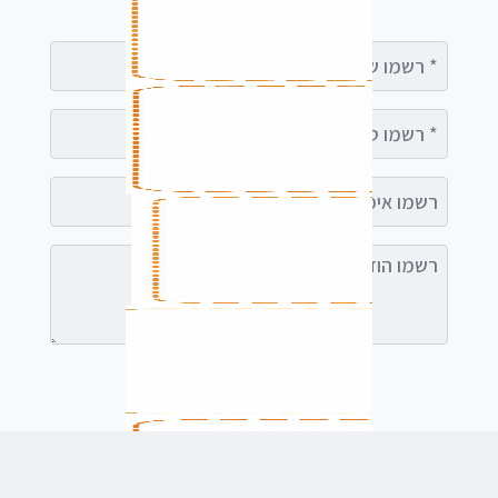
עימך
רשמו שם מלא
רשמו טלפון
רשמו אימייל (אופציונלי)
רשמו הודעה (אופציונלי)
לשלוח