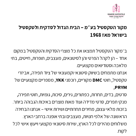
מקור הטקסטיל בע״מ – הבית הגדול לסדקית ולטקסטיל
בישראל מאז 1968
ב־מקור הטקסטיל תמצאו את כל מוצרי הסדקית והטקסטיל במקום
אחד – הן לקהל הפרטי והן לסיטונאים, מעצבים, תופרות, חייטים, בתי
מלאכה וסטודיואים מקצועיים.
אנחנו מתמחים בשיווק סיטונאי וקמעונאי של ציוד תפירה, אביזרי
טקסטיל, חוטי
DMC
מקוריים, רוכסני
YKK
, מספריים מקצועיים של
,
PRYM
סרטים, בדים, תחרות, כפתורים, גירים, סיכות, גומיות, חוטי תפירה,
מנקי תפרים, סרטי מדידה ועוד מאות מוצרים באיכות הגבוהה ביותר.
בזכות מלאי עצום, מחירים תחרותיים ושירות אישי – אנחנו הבחירה
הראשונה של אלפי חנויות, מעצבים ובתי אופנה ברחבי הארץ.
משלוחים מהירים לכל הארץ, שירות סיטונאי מקצועי וייעוץ אישי לכל
לקוח.