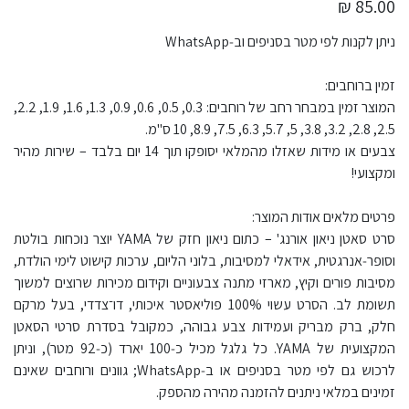
85.00 ₪
ניתן לקנות לפי מטר בסניפים וב‑WhatsApp
זמין ברוחבים:
המוצר זמין במבחר רחב של רוחבים: 0.3, 0.5, 0.6, 0.9, 1.3, 1.6, 1.9, 2.2,
2.5, 2.8, 3.2, 3.8, 5, 5.7, 6.3, 7.5, 8.9, 10 ס"מ.
צבעים או מידות שאזלו מהמלאי יסופקו תוך 14 יום בלבד – שירות מהיר
ומקצועי!
פרטים מלאים אודות המוצר:
סרט סאטן ניאון אורנג' – כתום ניאון חזק של YAMA יוצר נוכחות בולטת
וסופר‑אנרגטית, אידאלי למסיבות, בלוני הליום, ערכות קישוט לימי הולדת,
מסיבות פורים וקיץ, מארזי מתנה צבעוניים וקידום מכירות שרוצים למשוך
תשומת לב. הסרט עשוי 100% פוליאסטר איכותי, דו־צדדי, בעל מרקם
חלק, ברק מבריק ועמידות צבע גבוהה, כמקובל בסדרת סרטי הסאטן
המקצועית של YAMA. כל גלגל מכיל כ‑100 יארד (כ‑92 מטר), וניתן
לרכוש גם לפי מטר בסניפים או ב‑WhatsApp; גוונים ורוחבים שאינם
זמינים במלאי ניתנים להזמנה מהירה מהספק.​