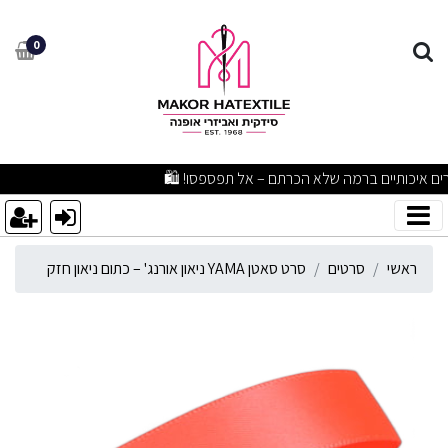
רט סאטן YAMA ניאון אורנג' – כתום ניאון חזק
0
מבצעים מפתיעים ומוצרים איכותיים ברמה שלא הכרתם – אל תפספסו! 🛍️
ראשי
סרטים
סרט סאטן YAMA ניאון אורנג' – כתום ניאון חזק