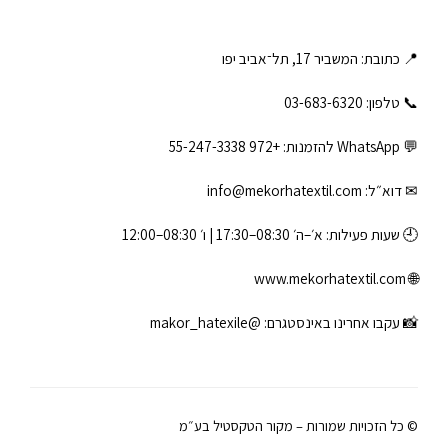
📍 כתובת: המשביר 17, תל־אביב יפו
📞 טלפון: ‎03-683-6320
💬 WhatsApp להזמנות:
+972 55-247-3338
✉ דוא״ל:
info@mekorhatextil.com
🕘 שעות פעילות: א׳–ה׳ 08:30–17:30 | ו׳ 08:30–12:00
www.mekorhatextil.com
🌐
📸 עקבו אחרינו באינסטגרם:
@makor_hatexile
© כל הזכויות שמורות – מקור הטקסטיל בע״מ