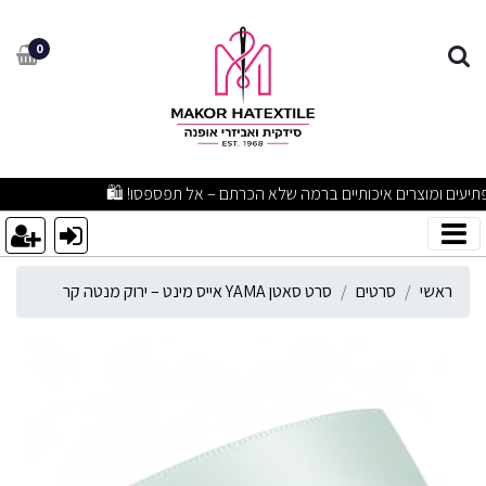
רט סאטן YAMA אייס מינט – ירוק מנטה קר
0
מבצעים מפתיעים ומוצרים איכותיים ברמה שלא הכרתם – אל תפספסו! 🛍️
ראשי
סרטים
סרט סאטן YAMA אייס מינט – ירוק מנטה קר