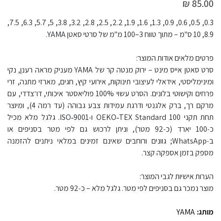
85.00 ₪
0.3, 0.5, 0.6, 0.9, 1.3, 1.6, 1.9, 2.2, 2.5, 2.8, 3.2, 3.8, 5, 5.7, 6.3, 7.5,
8.9, 10 ס"מ – מתוך טווח 3–100 מ"מ של סרטי סאטן YAMA.​
פרטים מלאים אודות המוצר:
סרט סאטן אייס מינט – ירוק מנטה קר של YAMA מעניק מראה רענן, נקי
ומינימליסטי, אידאלי לעיצובי תינוקות, אירועי קיץ, חגים, מארזי מתנה, זרי
פרחים וקישוטי בלונים. הסרט עשוי 100% פוליאסטר איכותי, דו־צדדי, עם
מרקם רך, ברק אלגנטי ודרגת עמידות צבע גבוהה (עד רמה 4), ומיוצר
תחת תקני OEKO‑TEX Standard 100 ו‑ISO‑9001. גלגל מלא מכיל
כ‑100 יארד (כ‑92 מטר), וניתן לרכוש גם לפי מטר בסניפים או
ב‑WhatsApp; גוונים ורוחבים שאינם זמינים במלאי ניתנים להזמנה
מספק בזמן אספקה קצר.​
הערות אישיות לגבי המוצר:
מוצר נמכר גם בסניפים לפי מטר. גלגל מלא – כ‑92 מטר.
מותג:
YAMA