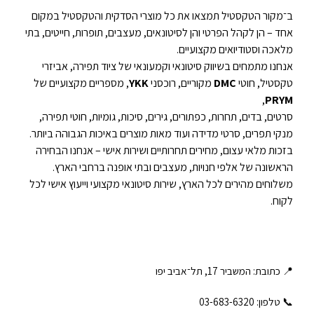
ב־מקור הטקסטיל תמצאו את כל מוצרי הסדקית והטקסטיל במקום
אחד – הן לקהל הפרטי והן לסיטונאים, מעצבים, תופרות, חייטים, בתי
מלאכה וסטודיואים מקצועיים.
אנחנו מתמחים בשיווק סיטונאי וקמעונאי של ציוד תפירה, אביזרי
טקסטיל, חוטי
DMC
מקוריים, רוכסני
YKK
, מספריים מקצועיים של
,
PRYM
סרטים, בדים, תחרות, כפתורים, גירים, סיכות, גומיות, חוטי תפירה,
מנקי תפרים, סרטי מדידה ועוד מאות מוצרים באיכות הגבוהה ביותר.
בזכות מלאי עצום, מחירים תחרותיים ושירות אישי – אנחנו הבחירה
הראשונה של אלפי חנויות, מעצבים ובתי אופנה ברחבי הארץ.
משלוחים מהירים לכל הארץ, שירות סיטונאי מקצועי וייעוץ אישי לכל
לקוח.
📍 כתובת: המשביר 17, תל־אביב יפו
📞 טלפון: ‎03-683-6320