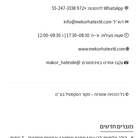
💬 WhatsApp להזמנות:
+972 55-247-3338
✉ דוא״ל:
info@mekorhatextil.com
🕘 שעות פעילות: א׳–ה׳ 08:30–17:30 | ו׳ 08:30–12:00
www.mekorhatextil.com
🌐
📸 עקבו אחרינו באינסטגרם:
@makor_hatexile
© כל הזכויות שמורות – מקור הטקסטיל בע״מ
מוצרים חדשים
קולב פלסטיק לבן עם וו מתכת מסתובב וכתפיים מחורצות – 3 מידות