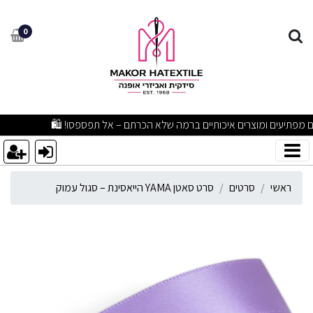
רט סאטן YAMA הייאסינת – סגול עמוק
0
מבצעים מפתיעים ומוצרים איכותיים ברמה שלא הכרתם – אל תפספסו! 🛍
ראשי
סרטים
סרט סאטן YAMA הייאסינת – סגול עמוק