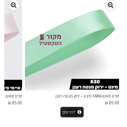
סרט סאטן YAMA מינט – ירוק מנטה רענן
סרט סאטן אייסי פ
85.00 ₪
85.00 ₪
לפרטים