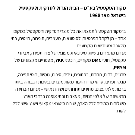
מקור הטקסטיל בע״מ – הבית הגדול לסדקית ולטקסטיל
בישראל מאז 1968
ב־מקור הטקסטיל תמצאו את כל מוצרי הסדקית והטקסטיל במקום
אחד – הן לקהל הפרטי והן לסיטונאים, מעצבים, תופרות, חייטים, בתי
מלאכה וסטודיואים מקצועיים.
אנחנו מתמחים בשיווק סיטונאי וקמעונאי של ציוד תפירה, אביזרי
טקסטיל, חוטי
DMC
מקוריים, רוכסני
YKK
, מספריים מקצועיים של
,
PRYM
סרטים, בדים, תחרות, כפתורים, גירים, סיכות, גומיות, חוטי תפירה,
מנקי תפרים, סרטי מדידה ועוד מאות מוצרים באיכות הגבוהה ביותר.
בזכות מלאי עצום, מחירים תחרותיים ושירות אישי – אנחנו הבחירה
הראשונה של אלפי חנויות, מעצבים ובתי אופנה ברחבי הארץ.
משלוחים מהירים לכל הארץ, שירות סיטונאי מקצועי וייעוץ אישי לכל
לקוח.