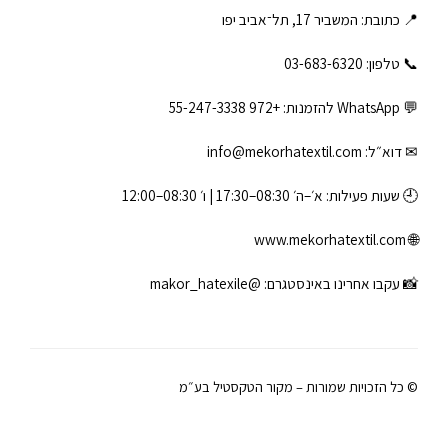
📍 כתובת: המשביר 17, תל־אביב יפו
📞 טלפון: ‎03-683-6320
💬 WhatsApp להזמנות:
+972 55-247-3338
✉ דוא״ל:
info@mekorhatextil.com
🕘 שעות פעילות: א׳–ה׳ 08:30–17:30 | ו׳ 08:30–12:00
www.mekorhatextil.com
🌐
📸 עקבו אחרינו באינסטגרם:
@makor_hatexile
© כל הזכויות שמורות – מקור הטקסטיל בע״מ