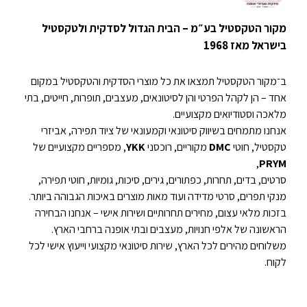
מקור הטקסטיל בע״מ – הבית הגדול לסדקית ולטקסטיל
בישראל מאז 1968
ב־מקור הטקסטיל תמצאו את כל מוצרי הסדקית והטקסטיל במקום
אחד – הן לקהל הפרטי והן לסיטונאים, מעצבים, תופרות, חייטים, בתי
מלאכה וסטודיואים מקצועיים.
אנחנו מתמחים בשיווק סיטונאי וקמעונאי של ציוד תפירה, אביזרי
טקסטיל, חוטי
DMC
מקוריים, רוכסני
YKK
, מספריים מקצועיים של
,
PRYM
סרטים, בדים, תחרות, כפתורים, גירים, סיכות, גומיות, חוטי תפירה,
מנקי תפרים, סרטי מדידה ועוד מאות מוצרים באיכות הגבוהה ביותר.
בזכות מלאי עצום, מחירים תחרותיים ושירות אישי – אנחנו הבחירה
הראשונה של אלפי חנויות, מעצבים ובתי אופנה ברחבי הארץ.
משלוחים מהירים לכל הארץ, שירות סיטונאי מקצועי וייעוץ אישי לכל
לקוח.