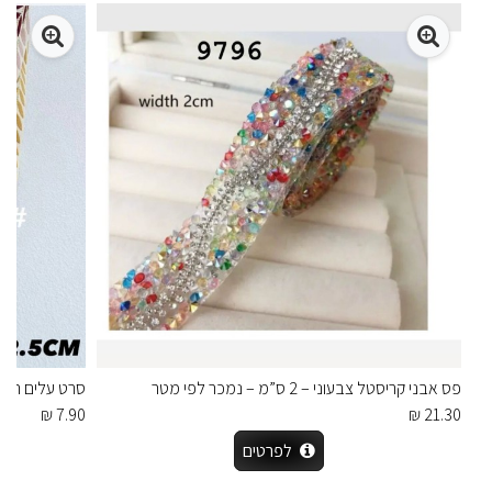
פס אבני קריסטל צבעוני – 2 ס”מ – נמכר לפי מטר
סרט עלים רוחב 2.5 ס
7.90 ₪
21.30 ₪
לפרטים