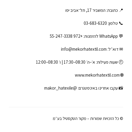
📍 כתובת: המשביר 17, תל־אביב יפו
📞 טלפון: ‎03-683-6320
💬 WhatsApp להזמנות:
+972 55-247-3338
✉ דוא״ל:
info@mekorhatextil.com
🕘 שעות פעילות: א׳–ה׳ 08:30–17:30 | ו׳ 08:30–12:00
www.mekorhatextil.com
🌐
📸 עקבו אחרינו באינסטגרם:
@makor_hatexile
© כל הזכויות שמורות – מקור הטקסטיל בע״מ