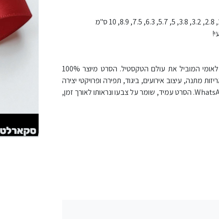
סרט סאטן סקרלט – אדום עמוק בוהק (מק"ט 260) של YAMA, מותג בינלאומי המוביל את עולם הטקסטיל. הסרט מיוצר 100%
ות מתנה, עיצוב אירועים, ביגוד, תפירה ופרויקטי יצירה
מקצועיים. כל גלגל מכיל 92 מטר, וניתן לרכוש גם לפי מטר בסניפים או ב-WhatsApp. הסרט עמיד, שומר על צבעו ונראותו לאורך זמן,