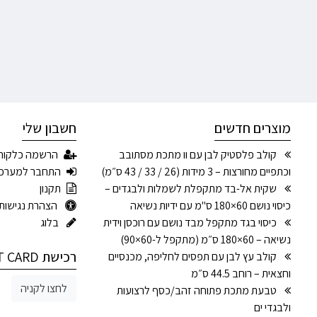
מוצרים חדשים
חשבון שלי
קולב פלסטיק לבן עם וו מתכת מסתובב
הרשמה כלקוח
וכתפיים מחורצות – 3 מידות (26 / 33 / 43 ס״מ)
התחבר למערכ
שקית אל-בד מתקפלת לשמלות ולבגדים –
תקנון
כיסוי נושם 60×180 ס"מ עם ידיות נשיאה
הצהרת נגישות
כיסוי בגד מתקפל מבד נושם עם רוכסן וידית
בלוג
נשיאה – 60×180 ס״מ (מתקפל ל-60×90)
רכישת GIFT CARD
קולב עץ לבן עם תפסים לחליפה, מכנסיים
וחצאית – רוחב 44.5 ס״מ
לחצו לקניה
טבעת מתכת פתוחה זהב/כסף לרצועות
ולבגדי ים