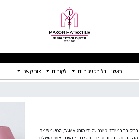
מבצעים מפתיעים ומוצרים איכותיים ברמה שלא הכרתם – אל תפספסו! 🛍️
(current)
ראשי
כל הקטגוריות
לקוחות
צור קשר
סרט סאטן מאוב ורוד מבית YAMA – צבע סגלגל עם גוון ורוד מיוחד, במראה מבריק ורך במיוחד. מיוצר על ידי מותג YAMA, המשמש את
 יוצאת דופן, עמידות ברמה הגבוהה ביותר וגימור מושלם. מתאים באופן מושלם