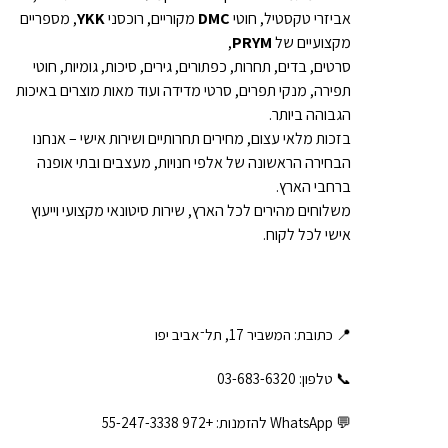
אביזרי טקסטיל, חוטי
DMC
מקוריים, רוכסני
YKK
, מספריים
מקצועיים של
PRYM
,
סרטים, בדים, תחרות, כפתורים, גירים, סיכות, גומיות, חוטי
תפירה, מנקי תפרים, סרטי מדידה ועוד מאות מוצרים באיכות
הגבוהה ביותר.
בזכות מלאי עצום, מחירים תחרותיים ושירות אישי – אנחנו
הבחירה הראשונה של אלפי חנויות, מעצבים ובתי אופנה
ברחבי הארץ.
משלוחים מהירים לכל הארץ, שירות סיטונאי מקצועי וייעוץ
אישי לכל לקוח.
📍 כתובת: המשביר 17, תל־אביב יפו
📞 טלפון: ‎03-683-6320
💬 WhatsApp להזמנות:
+972 55-247-3338