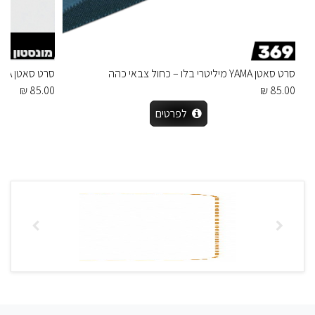
סרט סאטן YAMA מיליטרי בלו – כחול צבאי כהה
סרט סאטן YAMA מונסטון – ניוד בהיר חמים
85.00 ₪
85.00 ₪
לפרטים