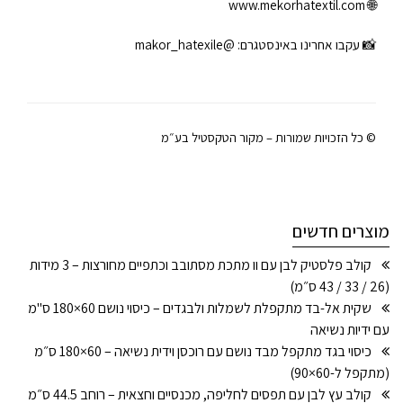
www.mekorhatextil.com
🌐
📸 עקבו אחרינו באינסטגרם:
@makor_hatexile
© כל הזכויות שמורות – מקור הטקסטיל בע״מ
מוצרים חדשים
קולב פלסטיק לבן עם וו מתכת מסתובב וכתפיים מחורצות – 3 מידות
(26 / 33 / 43 ס״מ)
שקית אל-בד מתקפלת לשמלות ולבגדים – כיסוי נושם 60×180 ס"מ
עם ידיות נשיאה
כיסוי בגד מתקפל מבד נושם עם רוכסן וידית נשיאה – 60×180 ס״מ
(מתקפל ל-60×90)
קולב עץ לבן עם תפסים לחליפה, מכנסיים וחצאית – רוחב 44.5 ס״מ