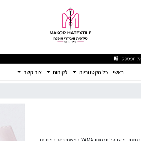
מבצעים מפתיעים ומוצרים איכותיים ברמה שלא הכרתם – אל תפספסו! 🛍️
(current)
ראשי
כל הקטגוריות
לקוחות
צור קשר
סרט סאטן אייסי פינק מבית YAMA – צבע ורוד קריר ועדין, במראה מבריק ורך במיוחד. מיוצר על ידי מותג YAMA, המשמש את המותגים