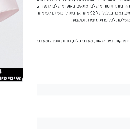
ידות ברמה הגבוהה ביותר וגימור מושלם. מתאים באופן מושלם לתפירה,
אריזות מתנה, קישוטי אירועי בייבי, זרי פרחים, עיצובים מיוחדים ואירועים רומנטיים. נמכר בגלגל של 92 מטר אך ניתן לרכוש גם לפי מטר
9 מטר. מתאים במיוחד לאירועי תינוקות, בייבי שאוור, מעצבי כלות, חנויות אופנה ומעצבי