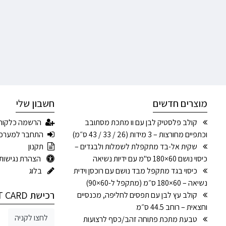
מוצרים חדשים
חשבון שלי
קולב פלסטיק לבן עם וו מתכת מסתובב
הרשמה כלקוח
וכתפיים מחורצות – 3 מידות (26 / 33 / 43 ס״מ)
התחבר למערכ
שקית אל-בד מתקפלת לשמלות ולבגדים –
תקנון
כיסוי נושם 60×180 ס"מ עם ידיות נשיאה
הצהרת נגישות
כיסוי בגד מתקפל מבד נושם עם רוכסן וידית
בלוג
נשיאה – 60×180 ס״מ (מתקפל ל-60×90)
רכישת GIFT CARD
קולב עץ לבן עם תפסים לחליפה, מכנסיים
וחצאית – רוחב 44.5 ס״מ
לחצו לקניה
טבעת מתכת פתוחה זהב/כסף לרצועות