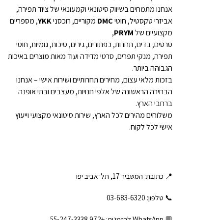
אנחנו מתמחים בשיווק סיטונאי וקמעונאי של ציוד תפירה,
אביזרי טקסטיל, חוטי
DMC
מקוריים, רוכסני
YKK
, מספריים
מקצועיים של
PRYM
,
סרטים, בדים, תחרות, כפתורים, גירים, סיכות, גומיות, חוטי
תפירה, מנקי תפרים, סרטי מדידה ועוד מאות מוצרים באיכות
הגבוהה ביותר.
בזכות מלאי עצום, מחירים תחרותיים ושירות אישי – אנחנו
הבחירה הראשונה של אלפי חנויות, מעצבים ובתי אופנה
ברחבי הארץ.
משלוחים מהירים לכל הארץ, שירות סיטונאי מקצועי וייעוץ
אישי לכל לקוח.
📍 כתובת: המשביר 17, תל־אביב יפו
📞 טלפון: ‎03-683-6320
💬 WhatsApp להזמנות:
+972 55-247-3338