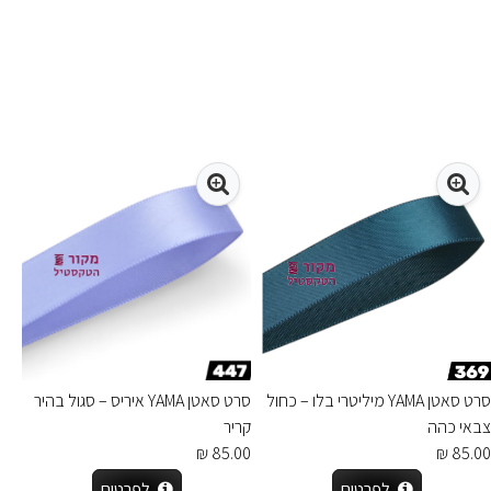
סרט סאטן YAMA מיליטרי בלו – כחול
סרט סאטן YAMA איריס – סגול בהיר
צבאי כהה
קריר
85.00 ₪
85.00 ₪
לפרטים
לפרטים