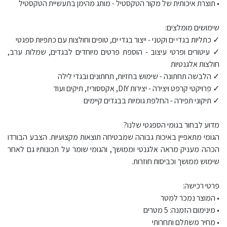
• תוצרת איכותית של מקור הטקסטיל - מותג מהימן בתעשיית הטקסטיל
שימושים מומלצים:
✓ כתליות בגדי ים וקטני - ייצור בגדי ים, טופים וחולצות עם כתפיות ספגטי
✓ עיטורים ופרטי עיצוב - הוספת פרטים מיוחדים לבגדים, שמלות ערב,
חולצות אלגנטיות
✓ הלבשה תחתונה - שימוש בחזיות, תחתונים ובגדי לילה
✓ פרויקטי קרפט ויצירה - יצירות DIY, אקססוריז, תיקים ועוד
✓ תיקוני תפירה - החלפת גומיות בבגדים קיימים
מדוע לבחור בגומי הספגטי שלנו?
הגומי מתאפיין באיכות גבוהה שמבטיחה תוצאות מקצועיות. הצבע הבורדו
הכהה מעניק מראה אלגנטי וממושך, והגומי שומר על תכונותיו גם לאחר
שימוש ממושך וכביסות חוזרות.
פרטי רכישה:
• המוצר נמכר למטר
• מינימום הזמנה: 5 מטרים
• מחיר משתלם ותחרותי