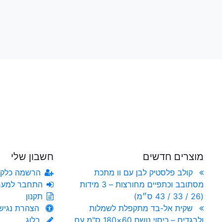
רשמו טלפון
רשמו
מוצרים חדשים
חשבון שלי
קולב פלסטיק לבן עם וו מתכת
הרשמה כלקו
מסתובב וכתפיים מחורצות – 3 מידות
התחבר למער
(26 / 33 / 43 ס״מ)
תקנון
שקית אל-בד מתקפלת לשמלות
הצהרת נגיש
ולבגדים – כיסוי נושם 60×180 ס"מ עם
בלוג