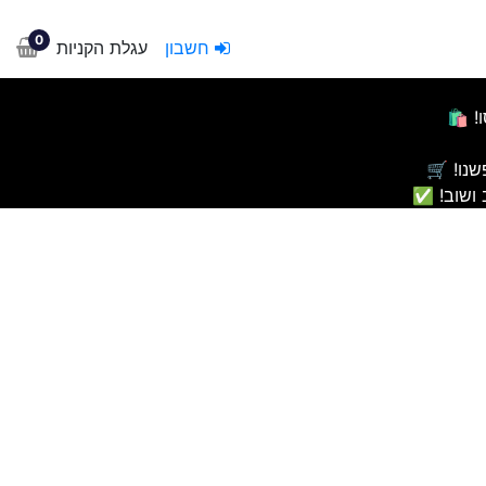
0
חשבון
עגלת הקניות
 🛍️
שנו! 🛒
 ושוב! ✅