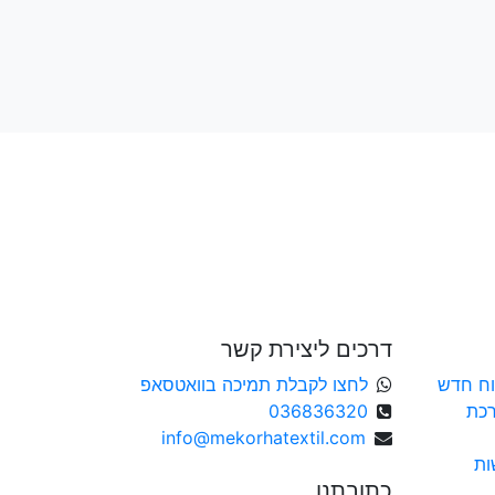
 אימייל (אופציונלי)
דרכים ליצירת קשר
ח חדש
לחצו לקבלת תמיכה בוואטסאפ
כת
036836320
info@mekorhatextil.com
ות
כתובתנו