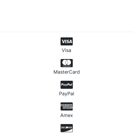
Visa
MasterCard
PayPal
Amex