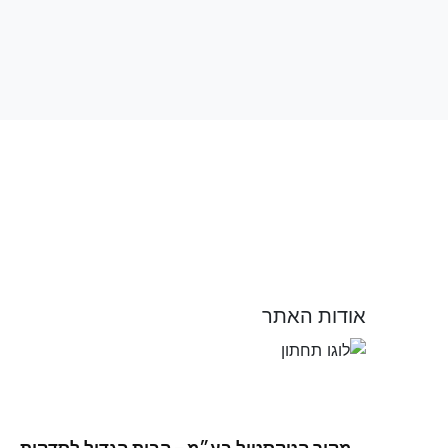
רשמו שם מלא
רשמו הודעה (אופציונלי)
אודות האתר
מקור הטקסטיל בע״מ – הבית הגדול לסדקית