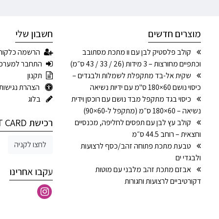
מוצרים חדשים
חשבון שלי
קולב פלסטיק לבן עם וו מתכת מסתובב
הרשמה כלקוח
וכתפיים מחורצות – 3 מידות (26 / 33 / 43 ס״מ)
התחבר למערכ
שקית אל-בד מתקפלת לשמלות ולבגדים –
תקנון
כיסוי נושם 60×180 ס"מ עם ידיות נשיאה
הצהרת נגישות
כיסוי בגד מתקפל מבד נושם עם רוכסן וידית
בלוג
נשיאה – 60×180 ס״מ (מתקפל ל-60×90)
רכישת GIFT CARD
קולב עץ לבן עם תפסים לחליפה, מכנסיים
וחצאית – רוחב 44.5 ס״מ
לחצו לקניה
טבעת מתכת פתוחה זהב/כסף לרצועות
ולבגדי ים
אבזם מתכת זהב מלבני עם מוטות
עקבו אחרינו
דקורטיביים לרצועות וחגורות