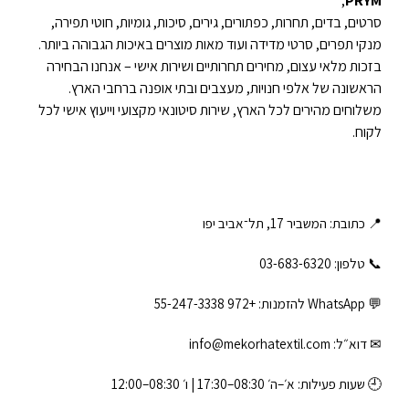
,
PRYM
סרטים, בדים, תחרות, כפתורים, גירים, סיכות, גומיות, חוטי תפירה,
מנקי תפרים, סרטי מדידה ועוד מאות מוצרים באיכות הגבוהה ביותר.
בזכות מלאי עצום, מחירים תחרותיים ושירות אישי – אנחנו הבחירה
הראשונה של אלפי חנויות, מעצבים ובתי אופנה ברחבי הארץ.
משלוחים מהירים לכל הארץ, שירות סיטונאי מקצועי וייעוץ אישי לכל
לקוח.
📍 כתובת: המשביר 17, תל־אביב יפו
📞 טלפון: ‎03-683-6320
💬 WhatsApp להזמנות:
+972 55-247-3338
✉ דוא״ל:
info@mekorhatextil.com
🕘 שעות פעילות: א׳–ה׳ 08:30–17:30 | ו׳ 08:30–12:00