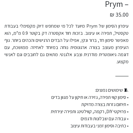
– Prym
35.00 ₪
עיפרון הסימון של Prym מיועד לכל מי שמחפש דיוק מקסימלי בעבודת
טקסטיל, תפירה או עיצוב. בזכות חוד אקסטרה דק בקוטר 0.9 מ”מ, הוא
מאפשר סימון חד, ברור ונקי, אפילו על הבדים הרגישים והכהים ביותר. גוף
העיפרון מעוצב בצורה ארגונומית נוחה במיוחד לאחיזה ממושכת, עם
דוגמה גיאומטרית מודרנית וצבע אלגנטי. מתאים גם לחובבים וגם לאנשי
מקצוע.
⸻
🧵 שימושים נפוצים:
• סימון קווי תפירה, גזירה או תיקון על מגוון בדים
• תיחום גזרות בצורה מדויקת
• פרויקטי DIY, רקמה, קווילטינג ותפירה יצירתית
• עבודה עם שבלונות ודגמים
• כתיבה וסימון זמני בעבודות עיצוב