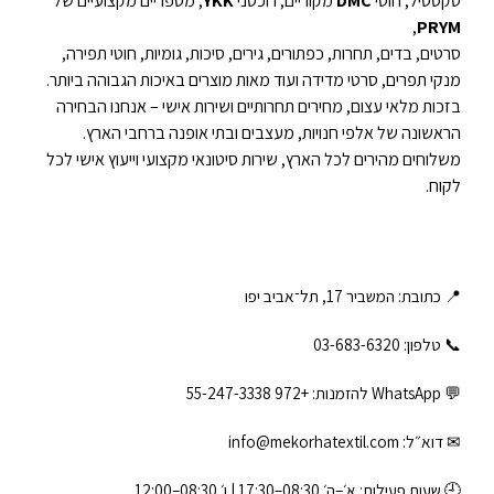
טקסטיל, חוטי
DMC
מקוריים, רוכסני
YKK
, מספריים מקצועיים של
,
PRYM
סרטים, בדים, תחרות, כפתורים, גירים, סיכות, גומיות, חוטי תפירה,
מנקי תפרים, סרטי מדידה ועוד מאות מוצרים באיכות הגבוהה ביותר.
בזכות מלאי עצום, מחירים תחרותיים ושירות אישי – אנחנו הבחירה
הראשונה של אלפי חנויות, מעצבים ובתי אופנה ברחבי הארץ.
משלוחים מהירים לכל הארץ, שירות סיטונאי מקצועי וייעוץ אישי לכל
לקוח.
📍 כתובת: המשביר 17, תל־אביב יפו
📞 טלפון: ‎03-683-6320
💬 WhatsApp להזמנות:
+972 55-247-3338
✉ דוא״ל:
info@mekorhatextil.com
🕘 שעות פעילות: א׳–ה׳ 08:30–17:30 | ו׳ 08:30–12:00