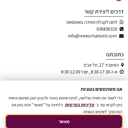
דרכים ליצירת קשר
לחצו לקבלת תמיכה בוואטסאפ
036836320
info@mekorhatextil.com
כתובתנו
המשביר 17, תל אביב
א-ה 8:30-17:30 , יום ו' 8:30-12:00
אנו משתמשים בעוגיות
כדי לשפר את חוויית הגלישה, לנתח שימוש באתר ולהציע תוכן מותאם אישית.
© כל הזכויות שמורות
ניתן לקרוא עוד ב־
מדיניות הפרטיות
. בלחיצה על "מאשר" אתה נותן את
הסכמתך לשימוש בעוגיות.
מקור הטקסטיל בע"מ 1968-2026
מאשר
0
התקשר
הודעה
לנווט