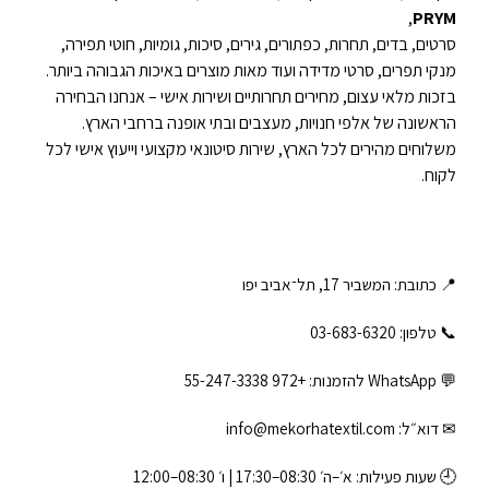
,
PRYM
סרטים, בדים, תחרות, כפתורים, גירים, סיכות, גומיות, חוטי תפירה,
מנקי תפרים, סרטי מדידה ועוד מאות מוצרים באיכות הגבוהה ביותר.
בזכות מלאי עצום, מחירים תחרותיים ושירות אישי – אנחנו הבחירה
הראשונה של אלפי חנויות, מעצבים ובתי אופנה ברחבי הארץ.
משלוחים מהירים לכל הארץ, שירות סיטונאי מקצועי וייעוץ אישי לכל
לקוח.
📍 כתובת: המשביר 17, תל־אביב יפו
📞 טלפון: ‎03-683-6320
💬 WhatsApp להזמנות:
+972 55-247-3338
✉ דוא״ל:
info@mekorhatextil.com
🕘 שעות פעילות: א׳–ה׳ 08:30–17:30 | ו׳ 08:30–12:00