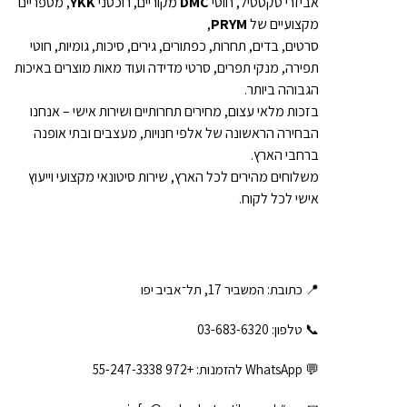
אביזרי טקסטיל, חוטי
DMC
מקוריים, רוכסני
YKK
, מספריים
מקצועיים של
PRYM
,
סרטים, בדים, תחרות, כפתורים, גירים, סיכות, גומיות, חוטי
תפירה, מנקי תפרים, סרטי מדידה ועוד מאות מוצרים באיכות
הגבוהה ביותר.
בזכות מלאי עצום, מחירים תחרותיים ושירות אישי – אנחנו
הבחירה הראשונה של אלפי חנויות, מעצבים ובתי אופנה
ברחבי הארץ.
משלוחים מהירים לכל הארץ, שירות סיטונאי מקצועי וייעוץ
אישי לכל לקוח.
📍 כתובת: המשביר 17, תל־אביב יפו
📞 טלפון: ‎03-683-6320
💬 WhatsApp להזמנות:
+972 55-247-3338