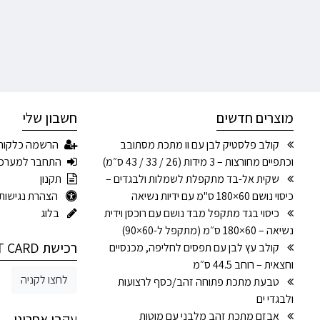
מוצרים חדשים
חשבון שלי
קולב פלסטיק לבן עם וו מתכת מסתובב
הרשמה כלקוח
וכתפיים מחורצות – 3 מידות (26 / 33 / 43 ס״מ)
התחבר למערכ
שקית אל-בד מתקפלת לשמלות ולבגדים –
תקנון
כיסוי נושם 60×180 ס"מ עם ידיות נשיאה
הצהרת נגישות
כיסוי בגד מתקפל מבד נושם עם רוכסן וידית
בלוג
נשיאה – 60×180 ס״מ (מתקפל ל-60×90)
רכישת GIFT CARD
קולב עץ לבן עם תפסים לחליפה, מכנסיים
וחצאית – רוחב 44.5 ס״מ
לחצו לקניה
טבעת מתכת פתוחה זהב/כסף לרצועות
ולבגדי ים
אבזם מתכת זהב מלבני עם מוטות
עקבו אחרינו