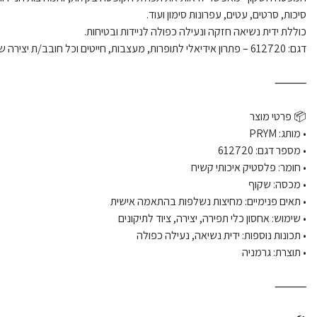
סיכות, סרטים, עטים, עפרונות סימון ועוד.
כוללת ידית נשיאה חזקה ונעילה כפולה לניידות ובטיחות.
דגם: 612720 – פתרון אידיאלי לתופרות, מעצבות, חייטים וכל חובב/ת יצירה שזקוק/ה לארגון נוח וחכם של כלי העבודה והאביזרים.
⸻
📦 פרטי מוצר
• מותג: PRYM
• מספר דגם: 612720
• חומר: פלסטיק איכותי קשיח
• מכסה: שקוף
• תאים פנימיים: מחיצות נשלפות בהתאמה אישית
• שימוש: אחסון כלי תפירה, יצירה, ציוד לתיקונים
• תכונות נוספות: ידית נשיאה, נעילה כפולה
• תוצרת: גרמניה
⸻