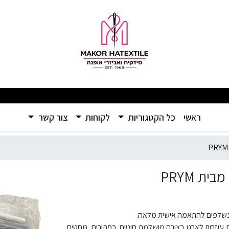
שלפים – מבית PRYM
מבצעים מפתיעים ומוצרים איכותיים ברמה שלא הכרתם – אל תפספסו! 🛍️
(current)
ראשי
כל הקטגוריות
לקוחות
צור קשר
ת PRYM
וזרות לארגן בצורה מושלמת חוטים, כפתורים, מחטים,