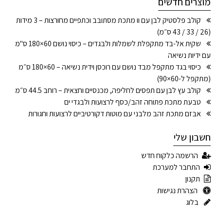
מוצרים חדשים
קולב פלסטיק לבן עם וו מתכת מסתובב וכתפיים מחורצות – 3 מידות
(26 / 33 / 43 ס״מ)
שקית אל-בד מתקפלת לשמלות ולבגדים – כיסוי נושם 60×180 ס"מ
עם ידיות נשיאה
כיסוי בגד מתקפל מבד נושם עם רוכסן וידית נשיאה – 60×180 ס״מ
(מתקפל ל-60×90)
קולב עץ לבן עם תפסים לחליפה, מכנסיים וחצאית – רוחב 44.5 ס״מ
טבעת מתכת פתוחה זהב/כסף לרצועות ולבגדי ים
אבזם מתכת זהב מלבני עם מוטות דקורטיביים לרצועות וחגורות
חשבון שלי
הרשמה כלקוח חדש
התחבר למערכת
תקנון
הצהרת נגישות
בלוג