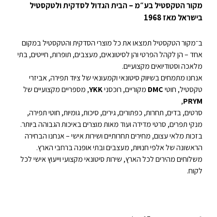
מקור הטקסטיל בע״מ – הבית הגדול לסדקית ולטקסטיל
בישראל מאז 1968
ב־מקור הטקסטיל תמצאו את כל מוצרי הסדקית והטקסטיל במקום
אחד – הן לקהל הפרטי והן לסיטונאים, מעצבים, תופרות, חייטים, בתי
מלאכה וסטודיואים מקצועיים.
אנחנו מתמחים בשיווק סיטונאי וקמעונאי של ציוד תפירה, אביזרי
טקסטיל, חוטי
DMC
מקוריים, רוכסני
YKK
, מספריים מקצועיים של
,
PRYM
סרטים, בדים, תחרות, כפתורים, גירים, סיכות, גומיות, חוטי תפירה,
מנקי תפרים, סרטי מדידה ועוד מאות מוצרים באיכות הגבוהה ביותר.
בזכות מלאי עצום, מחירים תחרותיים ושירות אישי – אנחנו הבחירה
הראשונה של אלפי חנויות, מעצבים ובתי אופנה ברחבי הארץ.
משלוחים מהירים לכל הארץ, שירות סיטונאי מקצועי וייעוץ אישי לכל
לקוח.