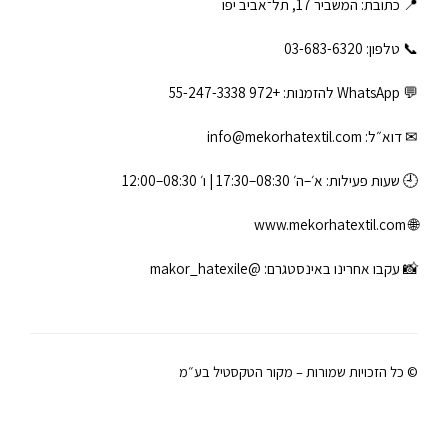
📍 כתובת: המשביר 17, תל־אביב יפו
📞 טלפון: ‎03-683-6320
💬 WhatsApp להזמנות:
+972 55-247-3338
✉ דוא״ל:
info@mekorhatextil.com
🕘 שעות פעילות: א׳–ה׳ 08:30–17:30 | ו׳ 08:30–12:00
www.mekorhatextil.com
🌐
📸 עקבו אחרינו באינסטגרם:
@makor_hatexile
© כל הזכויות שמורות – מקור הטקסטיל בע״מ