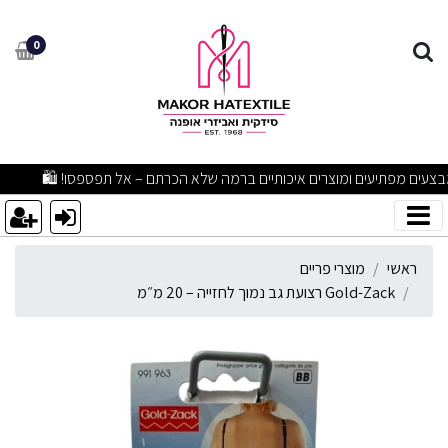
Gold-Zac רצועת גב נמוך לחזייה – 20 מ״מ
0
מבצעים מפתיעים ומוצרים איכותיים ברמה שלא הכרתם – אל תפספסו! 🛍
ראשי
מוצרי פריים
Gold-Zack רצועת גב נמוך לחזייה – 20 מ״מ