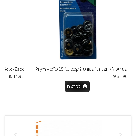
סט ריפיל לחצניות “ספורט & קמפינג” 15 מ”מ – Prym
Gold-Zack רצועת גב נמוך לחזייה – 20 מ״מ
14.90 ₪
39.90 ₪
לפרטים