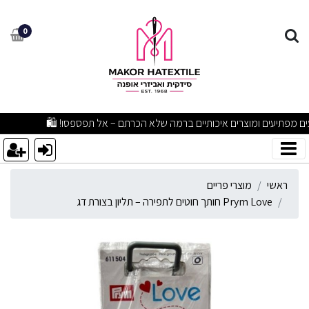
Prym Lov חותך חוטים לתפירה – תליון בצורת דג
0
מבצעים מפתיעים ומוצרים איכותיים ברמה שלא הכרתם – אל תפספסו! 🛍
ראשי
מוצרי פריים
Prym Love חותך חוטים לתפירה – תליון בצורת דג