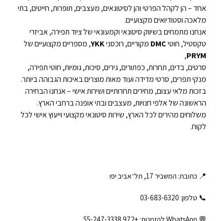
אחד – הן לקהל הפרטי והן לסיטונאים, מעצבים, תופרות, חייטים, בתי
מלאכה וסטודיואים מקצועיים.
אנחנו מתמחים בשיווק סיטונאי וקמעונאי של ציוד תפירה, אביזרי
טקסטיל, חוטי
DMC
מקוריים, רוכסני
YKK
, מספריים מקצועיים של
,
PRYM
סרטים, בדים, תחרות, כפתורים, גירים, סיכות, גומיות, חוטי תפירה,
מנקי תפרים, סרטי מדידה ועוד מאות מוצרים באיכות הגבוהה ביותר.
בזכות מלאי עצום, מחירים תחרותיים ושירות אישי – אנחנו הבחירה
הראשונה של אלפי חנויות, מעצבים ובתי אופנה ברחבי הארץ.
משלוחים מהירים לכל הארץ, שירות סיטונאי מקצועי וייעוץ אישי לכל
לקוח.
📍 כתובת: המשביר 17, תל־אביב יפו
📞 טלפון: ‎03-683-6320
💬 WhatsApp להזמנות:
+972 55-247-3338