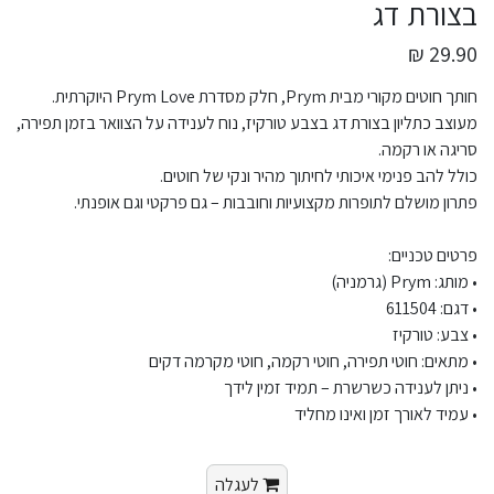
בצורת דג
29.90 ₪
חותך חוטים מקורי מבית Prym, חלק מסדרת Prym Love היוקרתית.
מעוצב כתליון בצורת דג בצבע טורקיז, נוח לענידה על הצוואר בזמן תפירה,
סריגה או רקמה.
כולל להב פנימי איכותי לחיתוך מהיר ונקי של חוטים.
פתרון מושלם לתופרות מקצועיות וחובבות – גם פרקטי וגם אופנתי.
פרטים טכניים:
• מותג: Prym (גרמניה)
• דגם: 611504
• צבע: טורקיז
• מתאים: חוטי תפירה, חוטי רקמה, חוטי מקרמה דקים
• ניתן לענידה כשרשרת – תמיד זמין לידך
• עמיד לאורך זמן ואינו מחליד
לעגלה