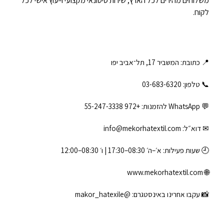
משלוחים מהירים לכל הארץ, שירות סיטונאי מקצועי וייעוץ אישי לכל
לקוח.
📍 כתובת: המשביר 17, תל־אביב יפו
📞 טלפון: ‎03-683-6320
💬 WhatsApp להזמנות:
+972 55-247-3338
✉ דוא״ל:
info@mekorhatextil.com
🕘 שעות פעילות: א׳–ה׳ 08:30–17:30 | ו׳ 08:30–12:00
www.mekorhatextil.com
🌐
📸 עקבו אחרינו באינסטגרם:
@makor_hatexile