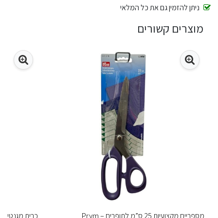
ניתן להזמין גם את כל המלאי
מוצרים קשורים
מספריים מקצועיות 25 ס”מ לתופרים – Prym
כרית מגנטית לסיכ