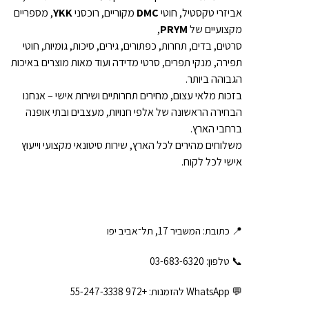
אביזרי טקסטיל, חוטי
DMC
מקוריים, רוכסני
YKK
, מספריים
מקצועיים של
PRYM
,
סרטים, בדים, תחרות, כפתורים, גירים, סיכות, גומיות, חוטי
תפירה, מנקי תפרים, סרטי מדידה ועוד מאות מוצרים באיכות
הגבוהה ביותר.
בזכות מלאי עצום, מחירים תחרותיים ושירות אישי – אנחנו
הבחירה הראשונה של אלפי חנויות, מעצבים ובתי אופנה
ברחבי הארץ.
משלוחים מהירים לכל הארץ, שירות סיטונאי מקצועי וייעוץ
אישי לכל לקוח.
📍 כתובת: המשביר 17, תל־אביב יפו
📞 טלפון: ‎03-683-6320
💬 WhatsApp להזמנות:
+972 55-247-3338