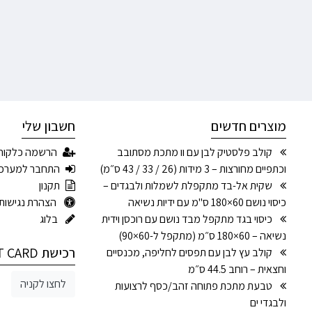
מוצרים חדשים
חשבון שלי
קולב פלסטיק לבן עם וו מתכת מסתובב
הרשמה כלקוח
וכתפיים מחורצות – 3 מידות (26 / 33 / 43 ס״מ)
התחבר למערכ
שקית אל-בד מתקפלת לשמלות ולבגדים –
תקנון
כיסוי נושם 60×180 ס"מ עם ידיות נשיאה
הצהרת נגישות
כיסוי בגד מתקפל מבד נושם עם רוכסן וידית
בלוג
נשיאה – 60×180 ס״מ (מתקפל ל-60×90)
רכישת GIFT CARD
קולב עץ לבן עם תפסים לחליפה, מכנסיים
וחצאית – רוחב 44.5 ס״מ
לחצו לקניה
טבעת מתכת פתוחה זהב/כסף לרצועות
ולבגדי ים