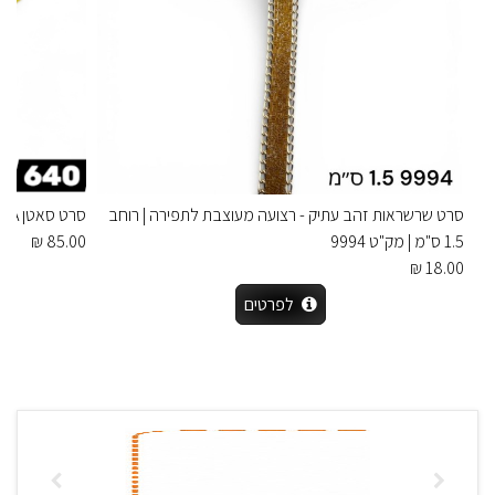
סרט שרשראות זהב עתיק - רצועה מעוצבת לתפירה | רוחב
סרט סאטן YAMA למון – צהוב לימון בהיר
1.5 ס"מ | מק"ט 9994
85.00 ₪
18.00 ₪
לפרטים