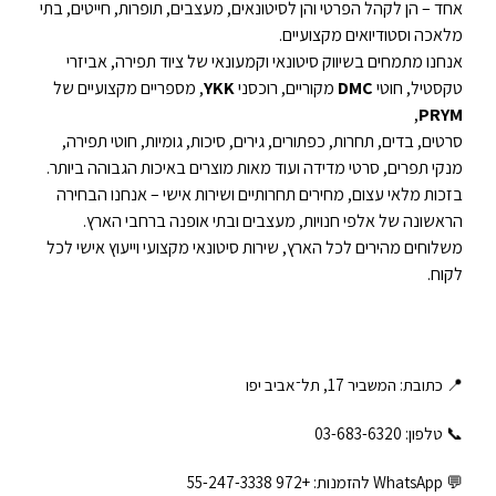
אחד – הן לקהל הפרטי והן לסיטונאים, מעצבים, תופרות, חייטים, בתי
מלאכה וסטודיואים מקצועיים.
אנחנו מתמחים בשיווק סיטונאי וקמעונאי של ציוד תפירה, אביזרי
טקסטיל, חוטי
DMC
מקוריים, רוכסני
YKK
, מספריים מקצועיים של
,
PRYM
סרטים, בדים, תחרות, כפתורים, גירים, סיכות, גומיות, חוטי תפירה,
מנקי תפרים, סרטי מדידה ועוד מאות מוצרים באיכות הגבוהה ביותר.
בזכות מלאי עצום, מחירים תחרותיים ושירות אישי – אנחנו הבחירה
הראשונה של אלפי חנויות, מעצבים ובתי אופנה ברחבי הארץ.
משלוחים מהירים לכל הארץ, שירות סיטונאי מקצועי וייעוץ אישי לכל
לקוח.
📍 כתובת: המשביר 17, תל־אביב יפו
📞 טלפון: ‎03-683-6320
💬 WhatsApp להזמנות:
+972 55-247-3338