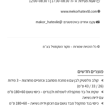
🕘 שעות פעילות: א׳–ה׳ 08:30–17:30 | ו׳ 08:30–12:00
www.mekorhatextil.com
🌐
📸 עקבו אחרינו באינסטגרם:
@makor_hatexile
© כל הזכויות שמורות – מקור הטקסטיל בע״מ
מוצרים חדשים
קולב פלסטיק לבן עם וו מתכת מסתובב וכתפיים מחורצות – 3 מידות
(26 / 33 / 43 ס״מ)
שקית אל-בד מתקפלת לשמלות ולבגדים – כיסוי נושם 60×180 ס"מ
עם ידיות נשיאה
כיסוי בגד מתקפל מבד נושם עם רוכסן וידית נשיאה – 60×180 ס״מ