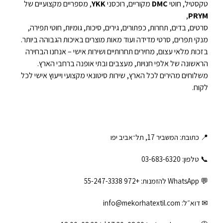
טקסטיל, חוטי
DMC
מקוריים, רוכסני
YKK
, מספריים מקצועיים של
,
PRYM
סרטים, בדים, תחרות, כפתורים, גירים, סיכות, גומיות, חוטי תפירה,
מנקי תפרים, סרטי מדידה ועוד מאות מוצרים באיכות הגבוהה ביותר.
בזכות מלאי עצום, מחירים תחרותיים ושירות אישי – אנחנו הבחירה
הראשונה של אלפי חנויות, מעצבים ובתי אופנה ברחבי הארץ.
משלוחים מהירים לכל הארץ, שירות סיטונאי מקצועי וייעוץ אישי לכל
לקוח.
📍 כתובת: המשביר 17, תל־אביב יפו
📞 טלפון: ‎03-683-6320
💬 WhatsApp להזמנות:
+972 55-247-3338
✉ דוא״ל:
info@mekorhatextil.com