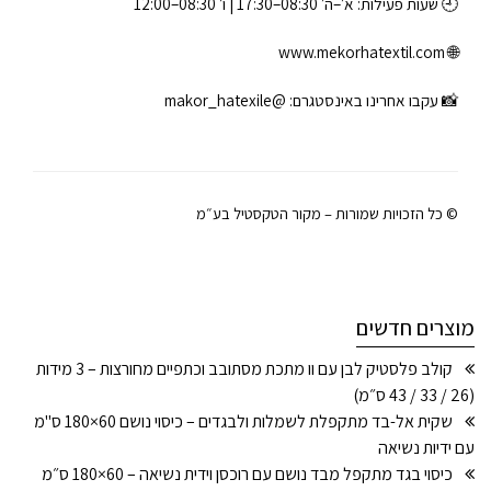
🕘 שעות פעילות: א׳–ה׳ 08:30–17:30 | ו׳ 08:30–12:00
www.mekorhatextil.com
🌐
📸 עקבו אחרינו באינסטגרם:
@makor_hatexile
© כל הזכויות שמורות – מקור הטקסטיל בע״מ
מוצרים חדשים
קולב פלסטיק לבן עם וו מתכת מסתובב וכתפיים מחורצות – 3 מידות
(26 / 33 / 43 ס״מ)
שקית אל-בד מתקפלת לשמלות ולבגדים – כיסוי נושם 60×180 ס"מ
עם ידיות נשיאה
כיסוי בגד מתקפל מבד נושם עם רוכסן וידית נשיאה – 60×180 ס״מ