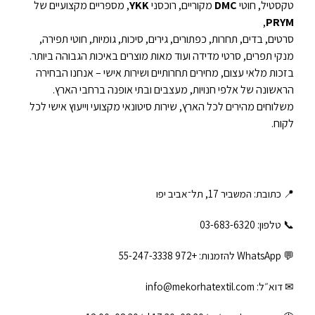
טקסטיל, חוטי
DMC
מקוריים, רוכסני
YKK
, מספריים מקצועיים של
,
PRYM
סרטים, בדים, תחרות, כפתורים, גירים, סיכות, גומיות, חוטי תפירה,
מנקי תפרים, סרטי מדידה ועוד מאות מוצרים באיכות הגבוהה ביותר.
בזכות מלאי עצום, מחירים תחרותיים ושירות אישי – אנחנו הבחירה
הראשונה של אלפי חנויות, מעצבים ובתי אופנה ברחבי הארץ.
משלוחים מהירים לכל הארץ, שירות סיטונאי מקצועי וייעוץ אישי לכל
לקוח.
📍 כתובת: המשביר 17, תל־אביב יפו
📞 טלפון: ‎03-683-6320
💬 WhatsApp להזמנות:
+972 55-247-3338
✉ דוא״ל:
info@mekorhatextil.com