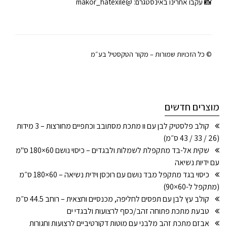
📸 עקבו אחרינו באינסטגרם:
@makor_hatexile
© כל הזכויות שמורות – מקור הטקסטיל בע״מ
מוצרים חדשים
קולב פלסטיק לבן עם וו מתכת מסתובב וכתפיים מחורצות – 3 מידות
(26 / 33 / 43 ס״מ)
שקית אל-בד מתקפלת לשמלות ולבגדים – כיסוי נושם 60×180 ס"מ
עם ידיות נשיאה
כיסוי בגד מתקפל מבד נושם עם רוכסן וידית נשיאה – 60×180 ס״מ
(מתקפל ל-60×90)
קולב עץ לבן עם תפסים לחליפה, מכנסיים וחצאית – רוחב 44.5 ס״מ
טבעת מתכת פתוחה זהב/כסף לרצועות ולבגדי ים
אבזם מתכת זהב מלבני עם מוטות דקורטיביים לרצועות וחגורות