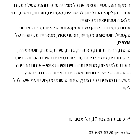
ב־מקור הטקסטיל תמצאו את כל מוצרי הסדקית והטקסטיל במקום
אחד – הן לקהל הפרטי והן לסיטונאים, מעצבים, תופרות, חייטים, בתי
מלאכה וסטודיואים מקצועיים.
אנחנו מתמחים בשיווק סיטונאי וקמעונאי של ציוד תפירה, אביזרי
טקסטיל, חוטי
DMC
מקוריים, רוכסני
YKK
, מספריים מקצועיים של
,
PRYM
סרטים, בדים, תחרות, כפתורים, גירים, סיכות, גומיות, חוטי תפירה,
מנקי תפרים, סרטי מדידה ועוד מאות מוצרים באיכות הגבוהה ביותר.
בזכות מלאי עצום, מחירים תחרותיים ושירות אישי – אנחנו הבחירה
הראשונה של אלפי חנויות, מעצבים ובתי אופנה ברחבי הארץ.
משלוחים מהירים לכל הארץ, שירות סיטונאי מקצועי וייעוץ אישי לכל
לקוח.
📍 כתובת: המשביר 17, תל־אביב יפו
📞 טלפון: ‎03-683-6320