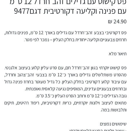
פס קישוט עם גדילים זהב־חרדל 12 ס״מ
עם פנינה וקליעה דקורטיבית דגם9477
24.90 ₪
פס דקורטיבי בצבע זהב־חרדל עם גדילים באורך 12 ס״מ, פנינים גדולות,
חרוזים צבעוניים וקליעה ייחודית בחלק העליון – נמכר לפי מטר.
תיאור מלא
פס קישוט יוקרתי בגוון זהב־חרדל חם, עם סרט עליון קלוע בעיצוב אלגנטי.
מהסרט משתלשלים גדילים באורך כ־12 ס״מ בצבעי זהב־צהוב וחרדל,
עם עיבוד קלוע דקורטיבי בחלק העליון. כל גדיל מעוטר בחרוז פנינה גדול
ובחרוזים צבעוניים עדינים, המוסיפים נגיעה קלאסית ואופנתית.
גובה הגדילים כ־12 ס״מ ורוחב הסרט העליון כ־3.5 ס״מ.
מתאים לעיצוב וילונות יוקרתיים, כריות דקורטיביות, ריפוד רהיטים, תיקים
ותלבושות במה.
שימושים נפוצים
• עיצוב וילונות בסגנון קלאסי יוקרתי