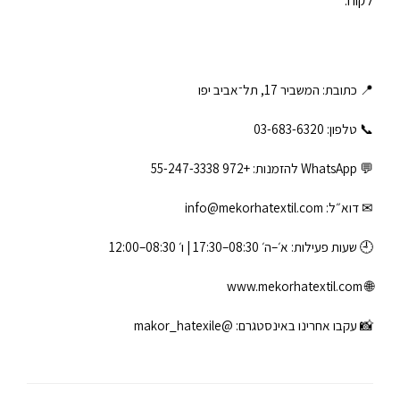
לקוח.
📍 כתובת: המשביר 17, תל־אביב יפו
📞 טלפון: ‎03-683-6320
💬 WhatsApp להזמנות:
+972 55-247-3338
✉ דוא״ל:
info@mekorhatextil.com
🕘 שעות פעילות: א׳–ה׳ 08:30–17:30 | ו׳ 08:30–12:00
www.mekorhatextil.com
🌐
📸 עקבו אחרינו באינסטגרם:
@makor_hatexile