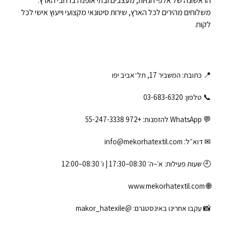
הראשונה של אלפי חנויות, מעצבים ובתי אופנה ברחבי הארץ.
משלוחים מהירים לכל הארץ, שירות סיטונאי מקצועי וייעוץ אישי לכל
לקוח.
📍 כתובת: המשביר 17, תל־אביב יפו
📞 טלפון: ‎03-683-6320
💬 WhatsApp להזמנות:
+972 55-247-3338
✉ דוא״ל:
info@mekorhatextil.com
🕘 שעות פעילות: א׳–ה׳ 08:30–17:30 | ו׳ 08:30–12:00
www.mekorhatextil.com
🌐
📸 עקבו אחרינו באינסטגרם:
@makor_hatexile