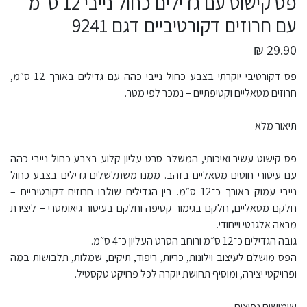
פס קישוט עם גדילים כחול נייבי 12 ס״מ
עם חרוזים דקורטיביים דגם 9241
29.90 ₪
פס דקורטיבי יוקרתי בצבע כחול נייבי כהה עם גדילים באורך 12 ס״מ,
חרוזים מטאליים וקטיפתיים – נמכר לפי מטר.
תיאור מלא
פס קישוט עשיר ואיכותי, המשלב סרט עליון קלוע בצבע כחול נייבי כהה
עם עיטורי חוטים מטאליים בזהב. ממנו משתלשלים גדילים בצבע כחול
נייבי עמוק באורך כ־12 ס״מ. בין הגדילים שולבו חרוזים דקורטיביים –
חלקם מטאליים, חלקם בגימור קטיפה וחלקם בעיטור גיאומטרי – ליצירת
מראה אלגנטי וייחודי.
גובה הגדילים כ־12 ס״מ ורוחב הסרט העליון כ־4 ס״מ.
הפס מושלם לעיצוב וילונות, כריות, ריפוד, תיקים, שמלות, תלבושות במה
ופרויקטי יצירה, ומוסיף תחושת יוקרה לכל פרויקט טקסטיל.
שימושים נפוצים