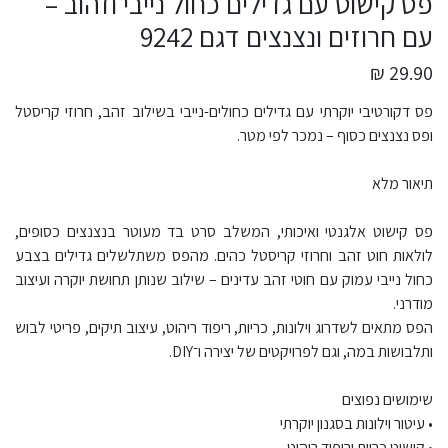
פס קישוט עם גדילים כחול נייבי וזהוב –
עם חרוזים ונצנצים דגם 9242
29.90 ₪
פס דקורטיבי יוקרתי עם גדילים כחולים-נייבי בשילוב זהב, חרוזי קריסטל
ופס נצנצים כסוף – נמכר לפי מטר.
תיאור מלא
פס קישוט אלגנטי ואיכותי, המשלב סרט בד מעוטר בנצנצים כסופים,
לולאות חוט זהב וחרוזי קריסטל כהים. מהפס משתלשלים גדילים בצבע
כחול נייבי עמוק עם חוטי זהב עדינים – שילוב שנותן תחושת יוקרה ועיצוב
מודרני.
הפס מתאים לשדרוג וילונות, כריות, ריפוד ריהוט, עיצוב תיקים, פריטי לבוש
ותלבושות במה, וגם לפרויקטים של יצירה ו־DIY.
שימושים נפוצים
• עיטור וילונות בסגנון יוקרתי
• קישוט כריות וריפוד ריהוט