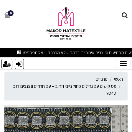
ס קישוט עם גדילים כחול נייבי ו
0
מבצעים מפתיעים ומוצרים איכותיים ברמה שלא הכרתם – אל תפספסו! 🛍
ראשי
פרנזים
פס קישוט עם גדילים כחול נייבי וזהוב – עם חרוזים ונצנצים דגם
9242