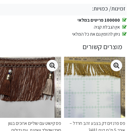
זמינות/ כמויות:
100000 פריטים במלאי
אין הגבלת קניה
ניתן להזמין גם את כל המלאי
מוצרים קשורים
פס פרנזים דק בצבע זהב חרדל –
פס קישוט עם שוליים ארוכים בגוון
אורך 5 ס״מ דגם 3481
חום־שוקולד ושמנת, עם גדילים