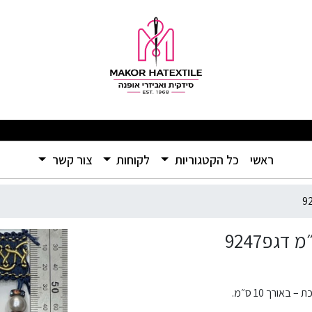
מ דגפ9247
מבצעים מפתיעים ומוצרים איכותיים ברמה שלא הכרתם – אל תפספסו! 🛍️
(current)
ראשי
כל הקטגוריות
לקוחות
צור קשר
אורך 10 ס״מ.