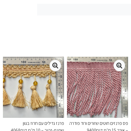
פס פרנזים חוטים שזורים ורוד פודרה
פרנז גדילים עם חרוז בגוון
– אורך 15 ס״מ דגם9400
שמנת-זהוב – 10 ס״מ דגם4068