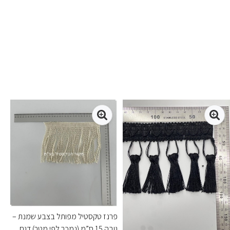
פרנז טקסטיל מפותל בצבע שמנת –
גובה 15 ס”מ (נמכר לפי מטר) דגם