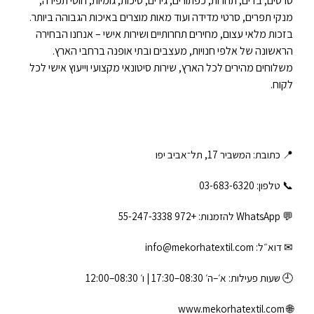
סרטים, בדים, תחרות, כפתורים, גירים, סיכות, גומיות, חוטי תפירה,
מנקי תפרים, סרטי מדידה ועוד מאות מוצרים באיכות הגבוהה ביותר.
בזכות מלאי עצום, מחירים תחרותיים ושירות אישי – אנחנו הבחירה
הראשונה של אלפי חנויות, מעצבים ובתי אופנה ברחבי הארץ.
משלוחים מהירים לכל הארץ, שירות סיטונאי מקצועי וייעוץ אישי לכל
לקוח.
📍 כתובת: המשביר 17, תל־אביב יפו
📞 טלפון: ‎03-683-6320
💬 WhatsApp להזמנות:
+972 55-247-3338
✉ דוא״ל:
info@mekorhatextil.com
🕘 שעות פעילות: א׳–ה׳ 08:30–17:30 | ו׳ 08:30–12:00
www.mekorhatextil.com
🌐