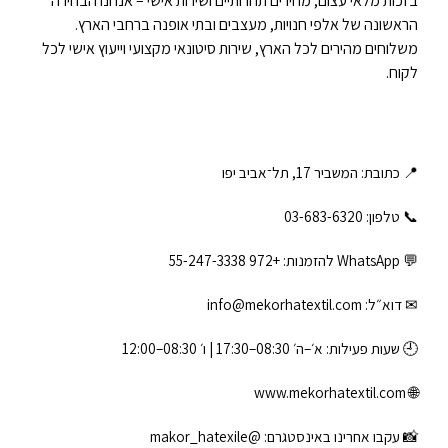
בזכות מלאי עצום, מחירים תחרותיים ושירות אישי – אנחנו הבחירה
הראשונה של אלפי חנויות, מעצבים ובתי אופנה ברחבי הארץ.
משלוחים מהירים לכל הארץ, שירות סיטונאי מקצועי וייעוץ אישי לכל
לקוח.
📍 כתובת: המשביר 17, תל־אביב יפו
📞 טלפון: ‎03-683-6320
💬 WhatsApp להזמנות:
+972 55-247-3338
✉ דוא״ל:
info@mekorhatextil.com
🕘 שעות פעילות: א׳–ה׳ 08:30–17:30 | ו׳ 08:30–12:00
www.mekorhatextil.com
🌐
📸 עקבו אחרינו באינסטגרם:
@makor_hatexile