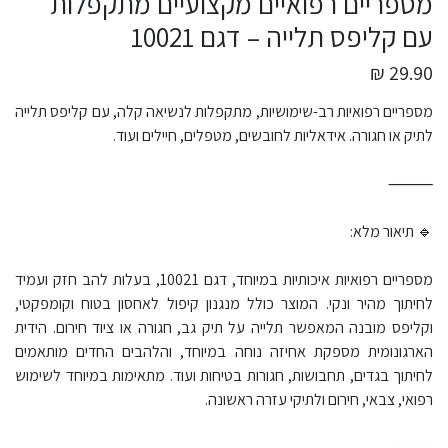
מספריים רפואיים מקצועיים מתקפלות
עם קליפס תלייה – דגם 10021
29.90 ₪
מספריים רפואיות רב-שימושיות, מתקפלות לנשיאה קלה, עם קליפס תלייה
לתיק או חגורה. אידאליות לחובשים, מטפלים, חיילים ועוד.
⸻
🔹 תיאור מלא:
מספריים רפואיות איכותיות במיוחד, דגם 10021, בעלות להב חזק ועמיד
לחיתוך מהיר ונקי. המוצר כולל מנגנון קיפול לאחסון בטוח וקומפקטי,
וקליפס מובנה המאפשר תלייה על תיק גב, חגורה או ציוד חירום. הידית
הארגונומית מספקת אחיזה נוחה במיוחד, והלהבים החדים מותאמים
לחיתוך בגדים, תחבושות, חגורות בטיחות ועוד. מתאימות במיוחד לשימוש
רפואי, צבאי, חירום ולתיקי עזרה ראשונה.
⸻