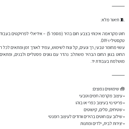
⸻
🧵 תיאור מלא:
חוט מקראמה איכותי בצבע חום בהיר (מספר 5)
טקסטילי ו-DIY.
עשוי מחומר טבעי, רך ונעים, קל ונוח לשימוש, עמיד לאורך זמן ומתאים לכל רמו
החוט בגוון החום הבהיר משתלב נהדר עם גוונים פסטליים ולבנים, ומתאים ל
מושלמת בעבודת יד.
⸻
🧰 שימושים נפוצים:
• עיצוב מקרמה חמים וטבעי
• פריטי נוי בעיצוב כפרי או בוהו
• שטיחים, סלים, קישוטים
• שילוב עם חוטים בהירים וורודים לעיצוב רומנטי
• יצירות לבית, ילדים ומתנות