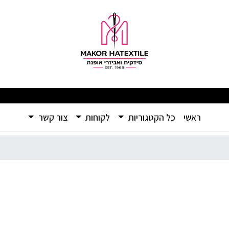
מס’ 5
יים ברמה שלא הכרתם – אל תפספסו! 🛍️
(current)
ראשי
כל הקטגוריות
לקוחות
צור קשר