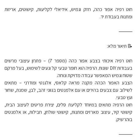
חוט רפיה אפור כהה, חזק וגמיש, אידיאלי לקליעות, קישוטים, אריזות
ומתנות בעבודת יד.
⸻
📝 תיאור מלא:
חוט רפיה איכותי בצבע אפור כהה (מספר 7) – פתרון עיצובי מרשים
בעבודות DIY שונות. הרפיה הוא חומר טבעי קל ונעים לשימוש, בעל מרקם
שטוח וגמיש המאפשר עבודה מדויקת ונוחה.
הצבע האפור הכהה מקנה מראה קלאסי, אלגנטי ומודרני – מתאים
לשילוב עם צבעים בהירים או עם אלמנטים בגווני זהב, לבן, שמנת, שחור
ועץ טבעי.
חוט הרפיה מתאים במיוחד לקליעת סלים, יצירת פריטים לעיצוב הבית,
קישוטי קיר, עיצוב מארזים ומתנות, קישוטי שולחן, חבילות, או אלמנטים
בוהו־שיק.
⸻