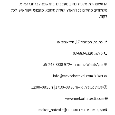
הראשונה של אלפי חנויות, מעצבים ובתי אופנה ברחבי הארץ.
משלוחים מהירים לכל הארץ, שירות סיטונאי מקצועי וייעוץ אישי לכל
לקוח.
📍 כתובת: המשביר 17, תל־אביב יפו
📞 טלפון: ‎03-683-6320
💬 WhatsApp להזמנות:
+972 55-247-3338
✉ דוא״ל:
info@mekorhatextil.com
🕘 שעות פעילות: א׳–ה׳ 08:30–17:30 | ו׳ 08:30–12:00
www.mekorhatextil.com
🌐
📸 עקבו אחרינו באינסטגרם:
@makor_hatexile