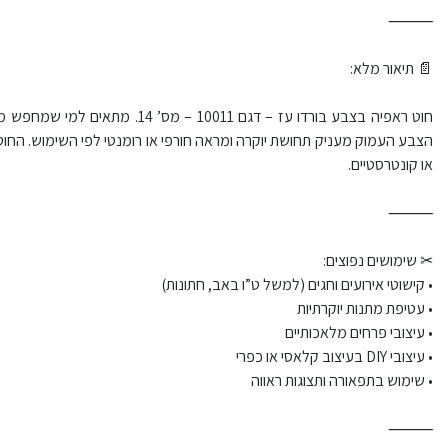
⸻
📄 תיאור מלא:
חוט ראפיה בצבע בורדו עז – דגם 0011
הצבע העמוק מעניק תחושת יוקרה ומראה חורפי או רומנטי לפי השימוש. החוט ג
או קונטרסטיים.
⸻
✂ שימושים נפוצים:
• קישוטי אירועים וחגים (למשל ט”ו באב, חתונות)
• עטיפת מתנות יוקרתיות
• עיצובי פרחים מלאכותיים
• עיצובי DIY בעיצוב קלאסי או כפרי
• שימוש בתפאורה ותצוגות ראווה
⸻