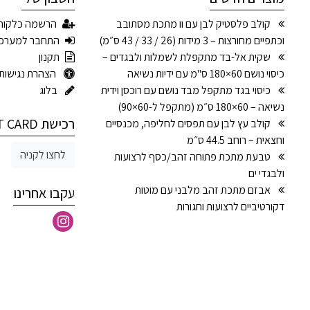
קולב פלסטיק לבן עם וו מתכת מסתובב
הרשמה כלקוח
וכתפיים מחורצות – 3 מידות (26 / 33 / 43 ס״מ)
התחבר למערכ
שקית אל-בד מתקפלת לשמלות ולבגדים –
תקנון
כיסוי נושם 60×180 ס"מ עם ידיות נשיאה
הצהרת נגישות
כיסוי בגד מתקפל מבד נושם עם רוכסן וידית
בלוג
נשיאה – 60×180 ס״מ (מתקפל ל-60×90)
רכישת GIFT CARD
קולב עץ לבן עם תפסים לחליפה, מכנסיים
וחצאית – רוחב 44.5 ס״מ
לחצו לקניה
טבעת מתכת פתוחה זהב/כסף לרצועות
ולבגדי ים
אבזם מתכת זהב מלבני עם מוטות
עקבו אחרינו
דקורטיביים לרצועות וחגורות