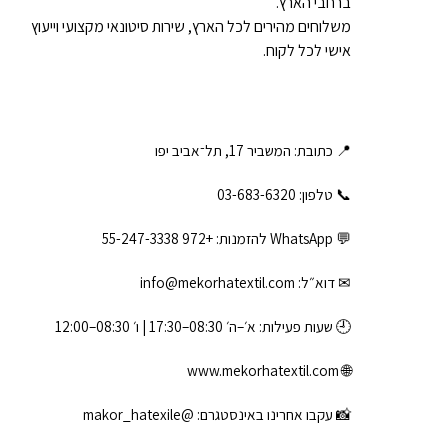
ברחבי הארץ.
משלוחים מהירים לכל הארץ, שירות סיטונאי מקצועי וייעוץ
אישי לכל לקוח.
📍 כתובת: המשביר 17, תל־אביב יפו
📞 טלפון: ‎03-683-6320
💬 WhatsApp להזמנות:
+972 55-247-3338
✉ דוא״ל:
info@mekorhatextil.com
🕘 שעות פעילות: א׳–ה׳ 08:30–17:30 | ו׳ 08:30–12:00
www.mekorhatextil.com
🌐
📸 עקבו אחרינו באינסטגרם:
@makor_hatexile