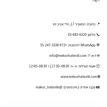
לקוח.
📍 כתובת: המשביר 17, תל־אביב יפו
📞 טלפון: ‎03-683-6320
💬 WhatsApp להזמנות:
+972 55-247-3338
✉ דוא״ל:
info@mekorhatextil.com
🕘 שעות פעילות: א׳–ה׳ 08:30–17:30 | ו׳ 08:30–12:00
www.mekorhatextil.com
🌐
📸 עקבו אחרינו באינסטגרם:
@makor_hatexile