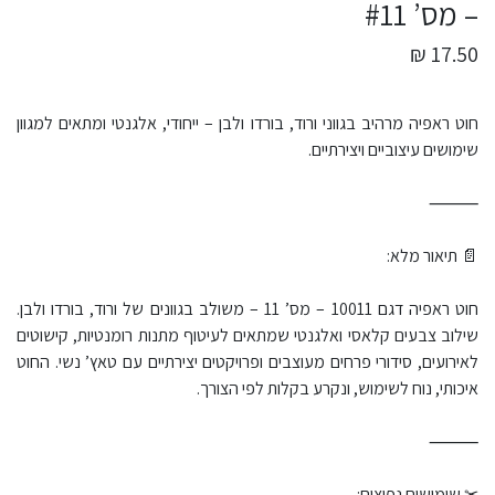
– מס’ #11
17.50 ₪
חוט ראפיה מרהיב בגווני ורוד, בורדו ולבן – ייחודי, אלגנטי ומתאים למגוון
שימושים עיצוביים ויצירתיים.
⸻
📄 תיאור מלא:
חוט ראפיה דגם 10011 – מס’ 11 – משולב בגוונים של ורוד, בורדו ולבן.
שילוב צבעים קלאסי ואלגנטי שמתאים לעיטוף מתנות רומנטיות, קישוטים
לאירועים, סידורי פרחים מעוצבים ופרויקטים יצירתיים עם טאץ’ נשי. החוט
איכותי, נוח לשימוש, ונקרע בקלות לפי הצורך.
⸻
✂ שימושים נפוצים: