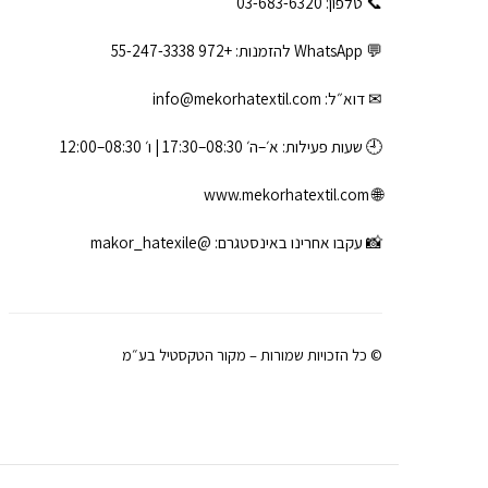
📞 טלפון: ‎03-683-6320
💬 WhatsApp להזמנות:
+972 55-247-3338
✉ דוא״ל:
info@mekorhatextil.com
🕘 שעות פעילות: א׳–ה׳ 08:30–17:30 | ו׳ 08:30–12:00
www.mekorhatextil.com
🌐
📸 עקבו אחרינו באינסטגרם:
@makor_hatexile
© כל הזכויות שמורות – מקור הטקסטיל בע״מ