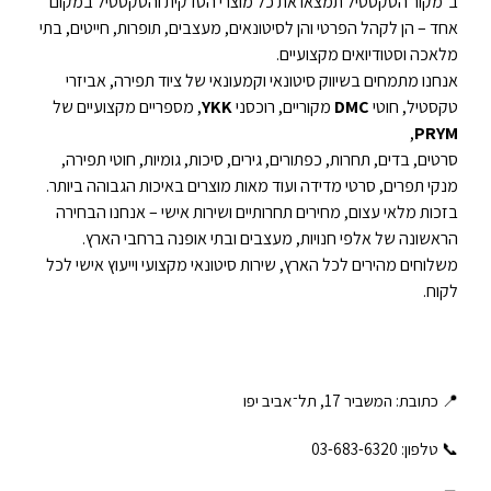
ב־מקור הטקסטיל תמצאו את כל מוצרי הסדקית והטקסטיל במקום
אחד – הן לקהל הפרטי והן לסיטונאים, מעצבים, תופרות, חייטים, בתי
מלאכה וסטודיואים מקצועיים.
אנחנו מתמחים בשיווק סיטונאי וקמעונאי של ציוד תפירה, אביזרי
טקסטיל, חוטי
DMC
מקוריים, רוכסני
YKK
, מספריים מקצועיים של
,
PRYM
סרטים, בדים, תחרות, כפתורים, גירים, סיכות, גומיות, חוטי תפירה,
מנקי תפרים, סרטי מדידה ועוד מאות מוצרים באיכות הגבוהה ביותר.
בזכות מלאי עצום, מחירים תחרותיים ושירות אישי – אנחנו הבחירה
הראשונה של אלפי חנויות, מעצבים ובתי אופנה ברחבי הארץ.
משלוחים מהירים לכל הארץ, שירות סיטונאי מקצועי וייעוץ אישי לכל
לקוח.
📍 כתובת: המשביר 17, תל־אביב יפו
📞 טלפון: ‎03-683-6320