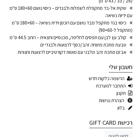
(26 / 33 / 43 ס״מ)
שקית אל-בד מתקפלת לשמלות ולבגדים – כיסוי נושם 60×180 ס"מ
עם ידיות נשיאה
כיסוי בגד מתקפל מבד נושם עם רוכסן וידית נשיאה – 60×180 ס״מ
(מתקפל ל-60×90)
קולב עץ לבן עם תפסים לחליפה, מכנסיים וחצאית – רוחב 44.5 ס״מ
טבעת מתכת פתוחה זהב/כסף לרצועות ולבגדי ים
אבזם מתכת זהב מלבני עם מוטות דקורטיביים לרצועות וחגורות
חשבון שלי
הרשמה כלקוח חדש
התחבר למערכת
תקנון
הצהרת נגישות
בלוג
רכישת GIFT CARD
לחצו לקניה