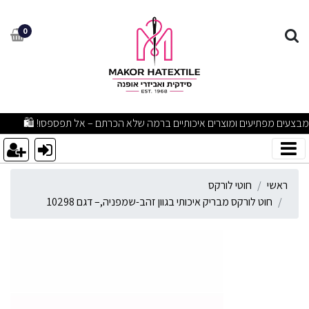
וט לורקס מבריק איכותי בגוון זה
0
מבצעים מפתיעים ומוצרים איכותיים ברמה שלא הכרתם – אל תפספסו! 🛍
ראשי
חוטי לורקס
חוט לורקס מבריק איכותי בגוון זהב-שמפניה,– דגם 10298