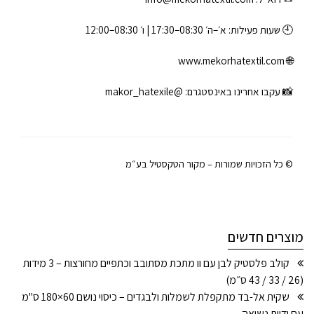
🕘 שעות פעילות: א׳–ה׳ 08:30–17:30 | ו׳ 08:30–12:00
www.mekorhatextil.com
🌐
📸 עקבו אחרינו באינסטגרם:
@makor_hatexile
© כל הזכויות שמורות – מקור הטקסטיל בע״מ
מוצרים חדשים
קולב פלסטיק לבן עם וו מתכת מסתובב וכתפיים מחורצות – 3 מידות
(26 / 33 / 43 ס״מ)
שקית אל-בד מתקפלת לשמלות ולבגדים – כיסוי נושם 60×180 ס"מ
עם ידיות נשיאה