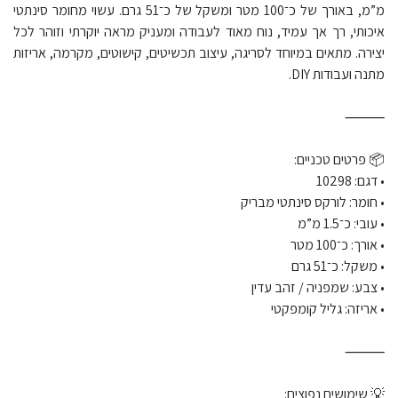
מ”מ, באורך של כ־100 מטר ומשקל של כ־51 גרם. עשוי מחומר סינתטי
איכותי, רך אך עמיד, נוח מאוד לעבודה ומעניק מראה יוקרתי וזוהר לכל
יצירה. מתאים במיוחד לסריגה, עיצוב תכשיטים, קישוטים, מקרמה, אריזות
מתנה ועבודות DIY.
⸻
📦 פרטים טכניים:
• דגם: 10298
• חומר: לורקס סינתטי מבריק
• עובי: כ־1.5 מ”מ
• אורך: כ־100 מטר
• משקל: כ־51 גרם
• צבע: שמפניה / זהב עדין
• אריזה: גליל קומפקטי
⸻
💡 שימושים נפוצים: