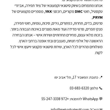
אנחנו מתמחים בשיווק סיטונאי וקמעונאי של ציוד תפירה, אביזרי
טקסטיל, חוטי
DMC
מקוריים, רוכסני
YKK
, מספריים מקצועיים של
,
PRYM
סרטים, בדים, תחרות, כפתורים, גירים, סיכות, גומיות, חוטי תפירה,
מנקי תפרים, סרטי מדידה ועוד מאות מוצרים באיכות הגבוהה ביותר.
בזכות מלאי עצום, מחירים תחרותיים ושירות אישי – אנחנו הבחירה
הראשונה של אלפי חנויות, מעצבים ובתי אופנה ברחבי הארץ.
משלוחים מהירים לכל הארץ, שירות סיטונאי מקצועי וייעוץ אישי לכל
לקוח.
📍 כתובת: המשביר 17, תל־אביב יפו
📞 טלפון: ‎03-683-6320
💬 WhatsApp להזמנות:
+972 55-247-3338
✉ דוא״ל:
info@mekorhatextil.com