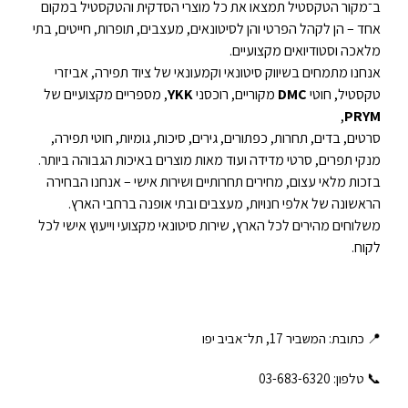
ב־מקור הטקסטיל תמצאו את כל מוצרי הסדקית והטקסטיל במקום
אחד – הן לקהל הפרטי והן לסיטונאים, מעצבים, תופרות, חייטים, בתי
מלאכה וסטודיואים מקצועיים.
אנחנו מתמחים בשיווק סיטונאי וקמעונאי של ציוד תפירה, אביזרי
טקסטיל, חוטי
DMC
מקוריים, רוכסני
YKK
, מספריים מקצועיים של
,
PRYM
סרטים, בדים, תחרות, כפתורים, גירים, סיכות, גומיות, חוטי תפירה,
מנקי תפרים, סרטי מדידה ועוד מאות מוצרים באיכות הגבוהה ביותר.
בזכות מלאי עצום, מחירים תחרותיים ושירות אישי – אנחנו הבחירה
הראשונה של אלפי חנויות, מעצבים ובתי אופנה ברחבי הארץ.
משלוחים מהירים לכל הארץ, שירות סיטונאי מקצועי וייעוץ אישי לכל
לקוח.
📍 כתובת: המשביר 17, תל־אביב יפו
📞 טלפון: ‎03-683-6320