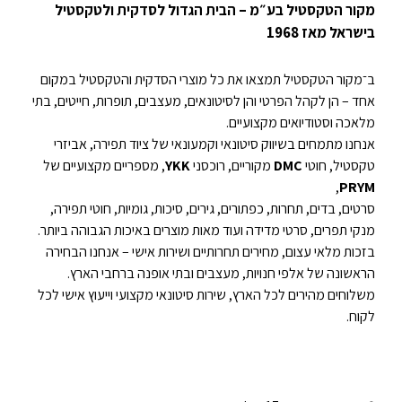
מקור הטקסטיל בע״מ – הבית הגדול לסדקית ולטקסטיל
בישראל מאז 1968
ב־מקור הטקסטיל תמצאו את כל מוצרי הסדקית והטקסטיל במקום
אחד – הן לקהל הפרטי והן לסיטונאים, מעצבים, תופרות, חייטים, בתי
מלאכה וסטודיואים מקצועיים.
אנחנו מתמחים בשיווק סיטונאי וקמעונאי של ציוד תפירה, אביזרי
טקסטיל, חוטי
DMC
מקוריים, רוכסני
YKK
, מספריים מקצועיים של
,
PRYM
סרטים, בדים, תחרות, כפתורים, גירים, סיכות, גומיות, חוטי תפירה,
מנקי תפרים, סרטי מדידה ועוד מאות מוצרים באיכות הגבוהה ביותר.
בזכות מלאי עצום, מחירים תחרותיים ושירות אישי – אנחנו הבחירה
הראשונה של אלפי חנויות, מעצבים ובתי אופנה ברחבי הארץ.
משלוחים מהירים לכל הארץ, שירות סיטונאי מקצועי וייעוץ אישי לכל
לקוח.