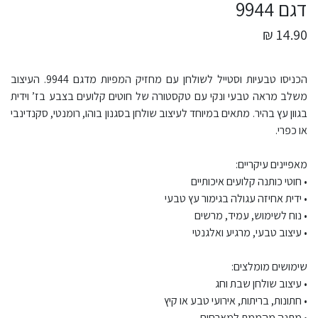
דגם 9944
14.90 ₪
הכניסו טבעיות וסטייל לשולחן עם מחזיק המפיות מדגם 9944. העיצוב
משלב מראה טבעי ונקי עם טקסטורה של חוטים קלועים בצבע בז’ וידית
בגוון עץ בהיר. מתאים במיוחד לעיצוב שולחן בסגנון בוהו, רומנטי, סקנדינבי
או כפרי.
מאפיינים עיקריים:
• חוטי כותנה קלועים איכותיים
• ידית אחיזה עגולה בגימור עץ טבעי
• נוח לשימוש, עמיד, מרשים
• עיצוב טבעי, מרגיע ואלגנטי
שימושים מומלצים:
• עיצוב שולחן שבת וחג
• חתונות, בריתות, אירועי טבע או קיץ
• מתנה מהממת למארחים