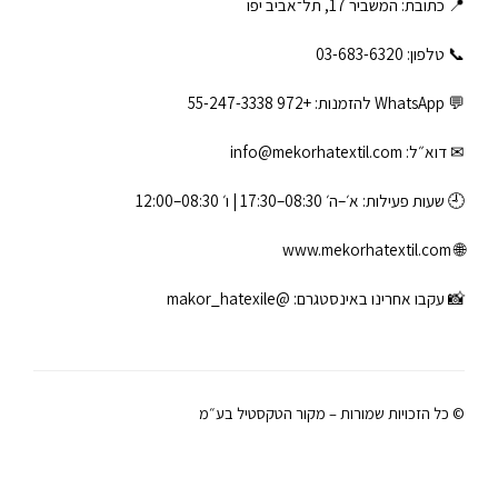
📍 כתובת: המשביר 17, תל־אביב יפו
📞 טלפון: ‎03-683-6320
💬 WhatsApp להזמנות:
+972 55-247-3338
✉ דוא״ל:
info@mekorhatextil.com
🕘 שעות פעילות: א׳–ה׳ 08:30–17:30 | ו׳ 08:30–12:00
www.mekorhatextil.com
🌐
📸 עקבו אחרינו באינסטגרם:
@makor_hatexile
© כל הזכויות שמורות – מקור הטקסטיל בע״מ