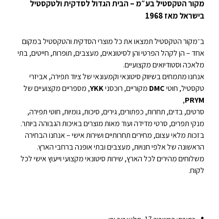
מקור הטקסטיל בע״מ – הבית הגדול לסדקית ולטקסטיל
בישראל מאז 1968
ב־מקור הטקסטיל תמצאו את כל מוצרי הסדקית והטקסטיל במקום
אחד – הן לקהל הפרטי והן לסיטונאים, מעצבים, תופרות, חייטים, בתי
מלאכה וסטודיואים מקצועיים.
אנחנו מתמחים בשיווק סיטונאי וקמעונאי של ציוד תפירה, אביזרי
טקסטיל, חוטי
DMC
מקוריים, רוכסני
YKK
, מספריים מקצועיים של
,
PRYM
סרטים, בדים, תחרות, כפתורים, גירים, סיכות, גומיות, חוטי תפירה,
מנקי תפרים, סרטי מדידה ועוד מאות מוצרים באיכות הגבוהה ביותר.
בזכות מלאי עצום, מחירים תחרותיים ושירות אישי – אנחנו הבחירה
הראשונה של אלפי חנויות, מעצבים ובתי אופנה ברחבי הארץ.
משלוחים מהירים לכל הארץ, שירות סיטונאי מקצועי וייעוץ אישי לכל
לקוח.