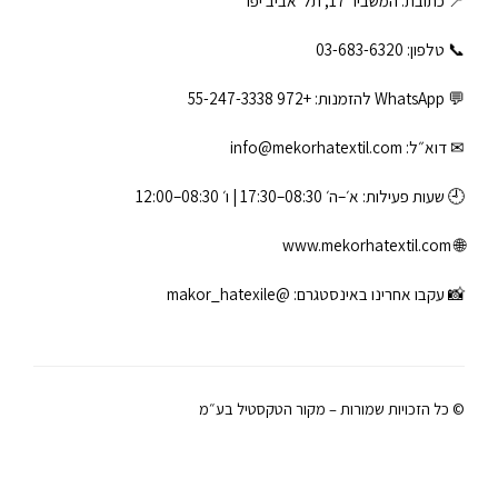
📍 כתובת: המשביר 17, תל־אביב יפו
📞 טלפון: ‎03-683-6320
💬 WhatsApp להזמנות:
+972 55-247-3338
✉ דוא״ל:
info@mekorhatextil.com
🕘 שעות פעילות: א׳–ה׳ 08:30–17:30 | ו׳ 08:30–12:00
www.mekorhatextil.com
🌐
📸 עקבו אחרינו באינסטגרם:
@makor_hatexile
© כל הזכויות שמורות – מקור הטקסטיל בע״מ