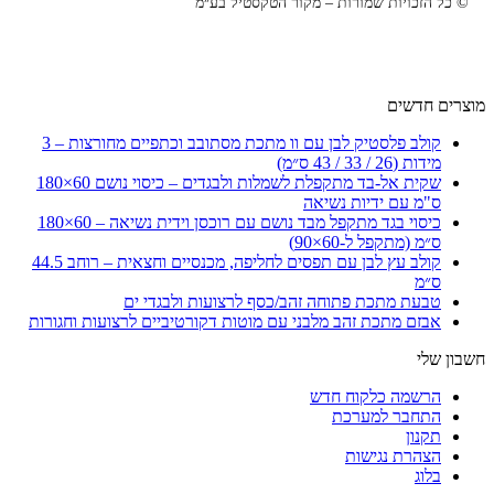
© כל הזכויות שמורות – מקור הטקסטיל בע״מ
מוצרים חדשים
קולב פלסטיק לבן עם וו מתכת מסתובב וכתפיים מחורצות – 3
מידות (26 / 33 / 43 ס״מ)
שקית אל-בד מתקפלת לשמלות ולבגדים – כיסוי נושם 60×180
ס"מ עם ידיות נשיאה
כיסוי בגד מתקפל מבד נושם עם רוכסן וידית נשיאה – 60×180
ס״מ (מתקפל ל-60×90)
קולב עץ לבן עם תפסים לחליפה, מכנסיים וחצאית – רוחב 44.5
ס״מ
טבעת מתכת פתוחה זהב/כסף לרצועות ולבגדי ים
אבזם מתכת זהב מלבני עם מוטות דקורטיביים לרצועות וחגורות
חשבון שלי
הרשמה כלקוח חדש
התחבר למערכת
תקנון
הצהרת נגישות
בלוג