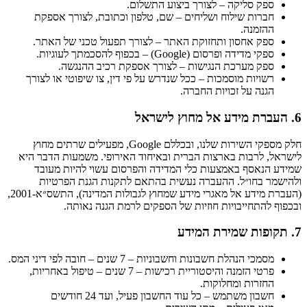
ספק סליקה – לצורך ביצוע התשלום.
חברות שילוח ושליחים – שם, טלפון וכתובת, לצורך אספקת
ההזמנה.
ספק אחסון ותחזוקת האתר – לצורך תפעול טכני של האתר.
ספקי מדידה ופרסום (Google) – בכפוף להסכמתך לעוגיות.
ספק מערכת הנגישות – לצורך אספקת רכיב ההנגשה.
רשויות מוסמכות – ככל שנדרש על פי דין, צו שיפוטי או לצורך
הגנה על זכויות החברה.
6. העברת מידע אל מחוץ לישראל
חלק מספקי השירות שלנו, ובכללם Google, מפעילים שרתים מחוץ
לישראל, לרבות בארצות הברית ובאיחוד האירופי. משמעות הדבר היא
שמידע הנאסף באמצעות כלי המדידה והפרסום עשוי להיות מעובד
ולהישמר בחו״ל. ההעברה נעשית בהתאם לתקנות הגנת הפרטיות
(העברת מידע אל מאגרי מידע שמחוץ לגבולות המדינה), התשס״א-2001,
ובכפוף להתחייבויות חוזיות של הספקים לרמת הגנה נאותה.
7. תקופות שמירת המידע
מסמכי הנהלת חשבונות וחשבוניות – 7 שנים – חובה לפי דיני המס.
פרטי הזמנה והיסטוריית רכישות – 7 שנים – טיפול באחריות,
החזרות ומחלוקות.
חשבון משתמש – כל עוד החשבון פעיל, ועד 24 חודשים