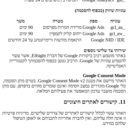
עוגיות שיווק (בכפוף להסכמה)
עוגייה
ספק
מטרה
משך
_gcl_au
Google Ads
מדידת המרות מפרסום
90 ימים
_gcl_aw
Google Ads
ייחוס קליק לקמפיין
90 ימים
NID / IDE
Google
התאמת מודעות ורימרקטינג
עד 24 חודשים
שירותי צד שלישי נוספים
באתר מוטמע רכיב ביקורות Google של חברת Elfsight, אשר עשוי
להטמיע עוגיות של Google. הרכיב נטען בכפוף להסכמתך לקטגוריית
האנליטיקה.
Google Consent Mode
האתר מיישם את מנגנון Google Consent Mode v2. בטרם מתן הסכמה,
כלי Google מוגדרים במצב חסימה ואינם שומרים מזהים בדפדפן. עם מתן
הסכמה מועבר עדכון המאפשר את פעילותם המלאה.
11. קישורים לאתרים חיצוניים
האתר עשוי לכלול קישורים לאתרים של צדדים שלישיים. מדיניות פרטיות
זו אינה חלה עליהם, ואין לחברה אחריות לתכניהם או לאופן הטיפול
שלהם במידע.