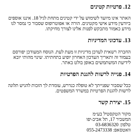
12. פרטיות קטינים
האתר אינו מיועד לשימוש על ידי קטינים מתחת לגיל 18. איננו אוספים
ביודעין מידע אישי מקטינים. הורה או אפוטרופוס שסבור כי נמסר לנו
מידע כאמור מתבקש לפנות אלינו לצורך מחיקתו.
13. עדכוני המדיניות
החברה רשאית לעדכן מדיניות זו מעת לעת. הנוסח המעודכן יפורסם
בעמוד זה ותאריך העדכון האחרון יופיע בתחתיתו. שינוי מהותי יובא
לידיעת המשתמשים באופן בולט באתר.
14. פנייה לרשות להגנת הפרטיות
ככל שסבור שפנייתך לא טופלה כנדרש, עומדת לך הזכות להגיש תלונה
לרשות להגנת הפרטיות במשרד המשפטים.
15. יצירת קשר
מקור הטקסטיל בע״מ
המשביר 17, תל אביב-יפו
טלפון: 03-6836320
וואטסאפ: 055-2473338