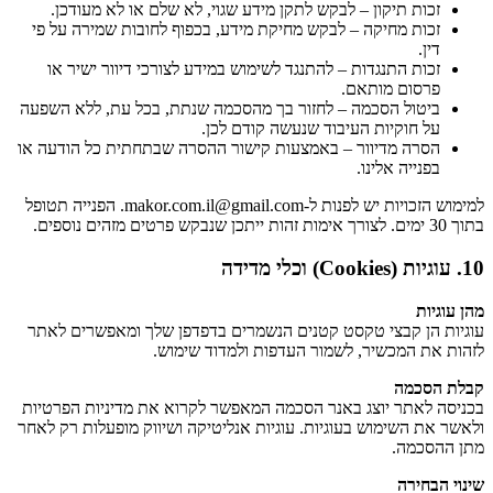
זכות תיקון – לבקש לתקן מידע שגוי, לא שלם או לא מעודכן.
זכות מחיקה – לבקש מחיקת מידע, בכפוף לחובות שמירה על פי
דין.
זכות התנגדות – להתנגד לשימוש במידע לצורכי דיוור ישיר או
פרסום מותאם.
ביטול הסכמה – לחזור בך מהסכמה שנתת, בכל עת, ללא השפעה
על חוקיות העיבוד שנעשה קודם לכן.
הסרה מדיוור – באמצעות קישור ההסרה שבתחתית כל הודעה או
בפנייה אלינו.
למימוש הזכויות יש לפנות ל-makor.com.il@gmail.com. הפנייה תטופל
בתוך 30 ימים. לצורך אימות זהות ייתכן שנבקש פרטים מזהים נוספים.
10. עוגיות (Cookies) וכלי מדידה
מהן עוגיות
עוגיות הן קבצי טקסט קטנים הנשמרים בדפדפן שלך ומאפשרים לאתר
לזהות את המכשיר, לשמור העדפות ולמדוד שימוש.
קבלת הסכמה
בכניסה לאתר יוצג באנר הסכמה המאפשר לקרוא את מדיניות הפרטיות
ולאשר את השימוש בעוגיות. עוגיות אנליטיקה ושיווק מופעלות רק לאחר
מתן ההסכמה.
שינוי הבחירה