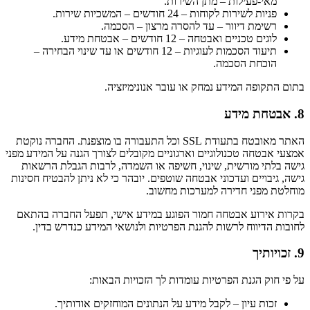
מאי-פעילות – מתן השירות.
פניות לשירות לקוחות – 24 חודשים – המשכיות שירות.
רשימת דיוור – עד להסרה מרצון – הסכמה.
לוגים טכניים ואבטחה – 12 חודשים – אבטחת מידע.
תיעוד הסכמות לעוגיות – 12 חודשים או עד שינוי הבחירה –
הוכחת הסכמה.
בתום התקופה המידע נמחק או עובר אנונימיזציה.
8. אבטחת מידע
האתר מאובטח בתעודת SSL וכל התעבורה בו מוצפנת. החברה נוקטת
אמצעי אבטחה טכנולוגיים וארגוניים מקובלים לצורך הגנה על המידע מפני
גישה בלתי מורשית, שינוי, חשיפה או השמדה, לרבות הגבלת הרשאות
גישה, גיבויים ועדכוני אבטחה שוטפים. יובהר כי לא ניתן להבטיח חסינות
מוחלטת מפני חדירה למערכות מחשוב.
בקרות אירוע אבטחה חמור הפוגע במידע אישי, תפעל החברה בהתאם
לחובות הדיווח לרשות להגנת הפרטיות ולנושאי המידע כנדרש בדין.
9. זכויותיך
על פי חוק הגנת הפרטיות עומדות לך הזכויות הבאות:
זכות עיון – לקבל מידע על הנתונים המוחזקים אודותיך.