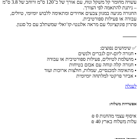
עשויה מחומר קל משקל ונוח, עם אורך של כ־120 ס”מ ורוחב של 3.8 ס”מ
– ניתנת להתאמה לפי הצורך.
החגורה מגיעה במגוון צבעים אחידים ומתאימה ללבוש יומיומי, טיולים,
עבודה או פעילות ספורטיבית.
פתרון פונקציונלי עם מראה אלגנטי-קז’ואלי שמשתלב עם כל סגנון.
⸻
✅ שימושים נפוצים:
• חגורה ליום-יום לגברים ולנשים
• מושלמת לטיולים, פעילות ספורטיבית או עבודה
• חגורה קלה ונוחה עם אבזם בטיחות
• מתאימה למכנסיים, שמלות, חולצות ארוכות ועוד
• אביזר פרקטי למלתחה יומיומית
לעגלה
אפשרויות משלוח:
איסוף עצמי מהחנות 0 ₪
עלות משלוח בארץ 40 ₪