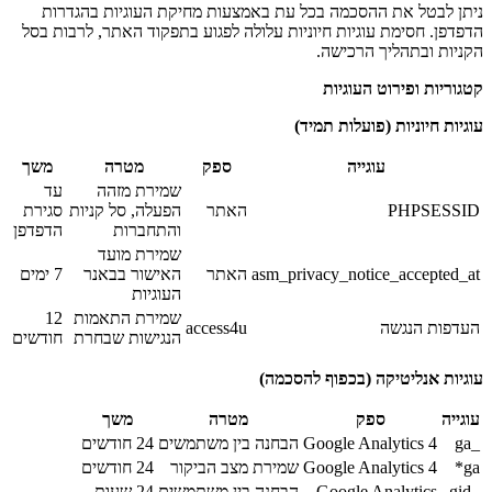
ניתן לבטל את ההסכמה בכל עת באמצעות מחיקת העוגיות בהגדרות
הדפדפן. חסימת עוגיות חיוניות עלולה לפגוע בתפקוד האתר, לרבות בסל
הקניות ובתהליך הרכישה.
קטגוריות ופירוט העוגיות
עוגיות חיוניות (פועלות תמיד)
עוגייה
ספק
מטרה
משך
שמירת מזהה
עד
PHPSESSID
האתר
הפעלה, סל קניות
סגירת
והתחברות
הדפדפן
שמירת מועד
asm_privacy_notice_accepted_at
האתר
האישור בבאנר
7 ימים
העוגיות
שמירת התאמות
12
העדפות הנגשה
access4u
הנגישות שבחרת
חודשים
עוגיות אנליטיקה (בכפוף להסכמה)
עוגייה
ספק
מטרה
משך
_ga
Google Analytics 4
הבחנה בין משתמשים
24 חודשים
ga*
Google Analytics 4
שמירת מצב הביקור
24 חודשים
_gid
Google Analytics
הבחנה בין משתמשים
24 שעות