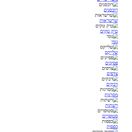
רוכסנים
שרשראות
טיק טקים
גומי
שלייקס
פפיונים
צדפים
דבקים
מסרגות
רשתות
סטופרים
כפפות