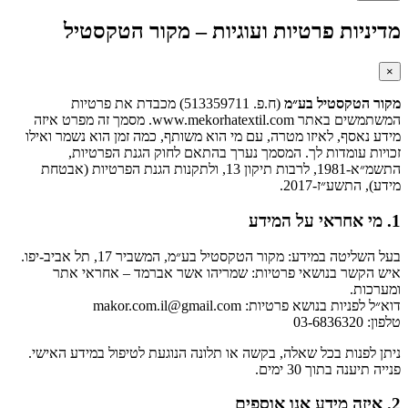
מדיניות פרטיות ועוגיות – מקור הטקסטיל
×
מקור הטקסטיל בע״מ
(ח.פ. 513359711) מכבדת את פרטיות
המשתמשים באתר www.mekorhatextil.com. מסמך זה מפרט איזה
מידע נאסף, לאיזו מטרה, עם מי הוא משותף, כמה זמן הוא נשמר ואילו
זכויות עומדות לך. המסמך נערך בהתאם לחוק הגנת הפרטיות,
התשמ״א-1981, לרבות תיקון 13, ולתקנות הגנת הפרטיות (אבטחת
מידע), התשע״ז-2017.
1. מי אחראי על המידע
בעל השליטה במידע: מקור הטקסטיל בע״מ, המשביר 17, תל אביב-יפו.
איש הקשר בנושאי פרטיות: שמריהו אשר אברמד – אחראי אתר
ומערכות.
דוא״ל לפניות בנושא פרטיות: makor.com.il@gmail.com
טלפון: 03-6836320
ניתן לפנות בכל שאלה, בקשה או תלונה הנוגעת לטיפול במידע האישי.
פנייה תיענה בתוך 30 ימים.
2. איזה מידע אנו אוספים