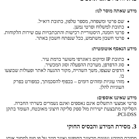
מידע שאתה מוסר לנו:
שם פרטי ומשפחה, מספר טלפון, כתובת דוא״ל.
כתובת למשלוח ופרטי נמען.
פרטי הזמנה, היסטוריית רכישות והתכתבויות עם שירות הלקוחות.
פרטי חשבון משתמש, ככל שנפתח חשבון באתר.
מידע הנאסף אוטומטית:
כתובת IP ומיקום גיאוגרפי משוער ברמת עיר.
סוג הדפדפן, מערכת ההפעלה וסוג המכשיר.
הדפים שנצפו, משך השהייה, מקור ההגעה לאתר ופעולות שבוצעו
בו.
מזהי עוגיות ומזהים דומים – בכפוף להסכמתך, כמפורט בפרק
העוגיות להלן.
מידע שאיננו אוספים:
פרטי אמצעי התשלום אינם נאספים ואינם נשמרים בשרתי החברה.
הסליקה מתבצעת ישירות מול ספק סליקה חיצוני מאובטח, העומד בתקן
PCI-DSS.
3. מסירת המידע והבסיס החוקי
מסירת המידע נעשית מרצונך החופשי ואינך חייב על פי חוק למסור אותו.