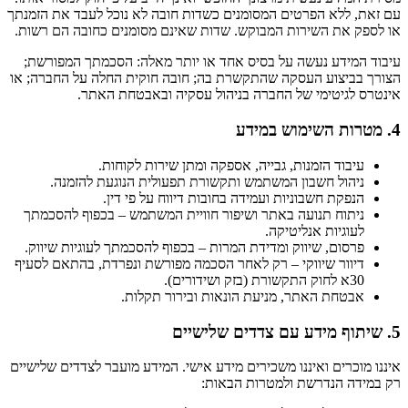
עם זאת, ללא הפרטים המסומנים כשדות חובה לא נוכל לעבד את הזמנתך
או לספק את השירות המבוקש. שדות שאינם מסומנים כחובה הם רשות.
עיבוד המידע נעשה על בסיס אחד או יותר מאלה: הסכמתך המפורשת;
הצורך בביצוע העסקה שהתקשרת בה; חובה חוקית החלה על החברה; או
אינטרס לגיטימי של החברה בניהול עסקיה ובאבטחת האתר.
4. מטרות השימוש במידע
עיבוד הזמנות, גבייה, אספקה ומתן שירות לקוחות.
ניהול חשבון המשתמש ותקשורת תפעולית הנוגעת להזמנה.
הנפקת חשבוניות ועמידה בחובות דיווח על פי דין.
ניתוח תנועה באתר ושיפור חוויית המשתמש – בכפוף להסכמתך
לעוגיות אנליטיקה.
פרסום, שיווק ומדידת המרות – בכפוף להסכמתך לעוגיות שיווק.
דיוור שיווקי – רק לאחר הסכמה מפורשת ונפרדת, בהתאם לסעיף
30א לחוק התקשורת (בזק ושידורים).
אבטחת האתר, מניעת הונאות ובירור תקלות.
5. שיתוף מידע עם צדדים שלישיים
איננו מוכרים ואיננו משכירים מידע אישי. המידע מועבר לצדדים שלישיים
רק במידה הנדרשת ולמטרות הבאות: