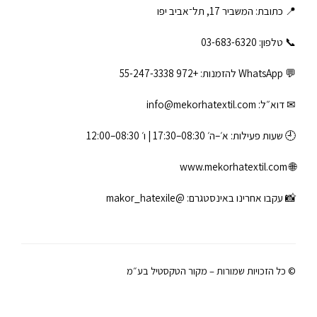
📍 כתובת: המשביר 17, תל־אביב יפו
📞 טלפון: ‎03-683-6320
💬 WhatsApp להזמנות:
+972 55-247-3338
✉ דוא״ל:
info@mekorhatextil.com
🕘 שעות פעילות: א׳–ה׳ 08:30–17:30 | ו׳ 08:30–12:00
www.mekorhatextil.com
🌐
📸 עקבו אחרינו באינסטגרם:
@makor_hatexile
© כל הזכויות שמורות – מקור הטקסטיל בע״מ