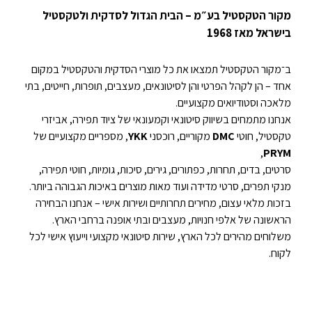
מקור הטקסטיל בע״מ – הבית הגדול לסדקית ולטקסטיל
בישראל מאז 1968
ב־מקור הטקסטיל תמצאו את כל מוצרי הסדקית והטקסטיל במקום
אחד – הן לקהל הפרטי והן לסיטונאים, מעצבים, תופרות, חייטים, בתי
מלאכה וסטודיואים מקצועיים.
אנחנו מתמחים בשיווק סיטונאי וקמעונאי של ציוד תפירה, אביזרי
טקסטיל, חוטי
DMC
מקוריים, רוכסני
YKK
, מספריים מקצועיים של
,
PRYM
סרטים, בדים, תחרות, כפתורים, גירים, סיכות, גומיות, חוטי תפירה,
מנקי תפרים, סרטי מדידה ועוד מאות מוצרים באיכות הגבוהה ביותר.
בזכות מלאי עצום, מחירים תחרותיים ושירות אישי – אנחנו הבחירה
הראשונה של אלפי חנויות, מעצבים ובתי אופנה ברחבי הארץ.
משלוחים מהירים לכל הארץ, שירות סיטונאי מקצועי וייעוץ אישי לכל
לקוח.