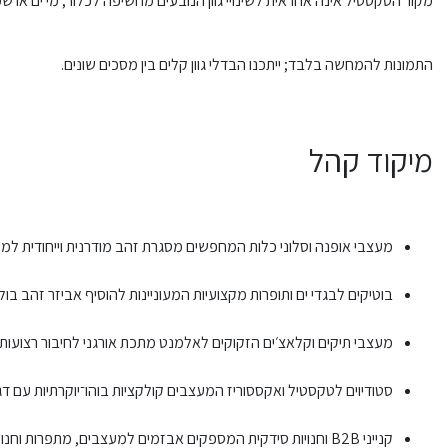
מקור הטקסטיל אינה אחראית לשינויי גוון הנובעים מחשיפה לכלור, מי ים או ש
התמונות להמחשה בלבד; ייתכנו הבדלי גוון קלים בין מסכים שונים.
מיקוד קהל
מעצבי אופנה וסלוני כלות המחפשים מסגרת זהב מודרנית וייחודית למ
בוטיקים לבגדי ים ותופרות מקצועיות המעוניינות להוסיף אביזר זהב בול
מעצבי תיקים וקלאצ׳ים הזקוקים לאלמנט מתכת אורגני לחיבור רצועות 
סטודיוים לטקסטיל ואקססוריז המעצבים קולקציות בוהו־יוקרתיות עם ד
קנייני B2B וחנויות סידקית המספקים אבזמים למעצבים, מתפרות וחנויות אופנה.