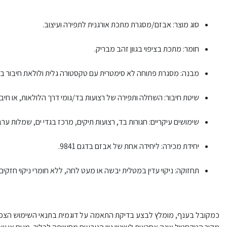
סוג מוצר: אבזם/מסגרת מתכת אורגנית לתפירה ועיצוב.
חומר: מתכת בציפוי בגוון זהב מבריק.
מבנה: מסגרת פתוחה לא סימטרית עם טקסטורה גלית ולולאת חיבור בכ
שיטת חיבור: השחלה ותפירה של רצועות בד/גומי דרך הלולאות, או חי
שימושים עיקריים: חגורות בד, רצועות תיקים, מרכז בגדי ים, שמלות ערב
יחידת מכירה: ליחידה אחת של אבזם בדגם 9841.
תחזוקה: ניקוי עדין במטלית יבשה או מעט לחה, ללא חומרי ניקוי חזקי
כמקובל בענף, מומלץ לבצע בדיקת התאמה על דוגמית בתנאי השימוש הצפויים (