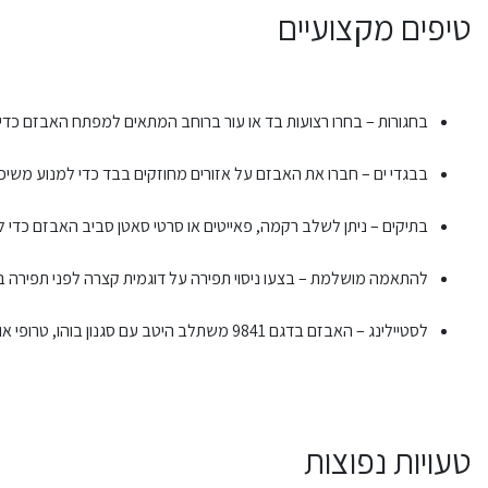
טיפים מקצועיים
בחגורות – בחרו רצועות בד או עור ברוחב המתאים למפתח האבזם כדי 
בבגדי ים – חברו את האבזם על אזורים מחוזקים בבד כדי למנוע מש
בתיקים – ניתן לשלב רקמה, פאייטים או סרטי סאטן סביב האבזם כדי 
להתאמה מושלמת – בצעו ניסוי תפירה על דוגמית קצרה לפני תפירה בפ
לסטיילינג – האבזם בדגם 9841 משתלב היטב עם סגנון בוהו, טרופי או ערב מודרני, במיוחד בגוונים חלקים.
טעויות נפוצות