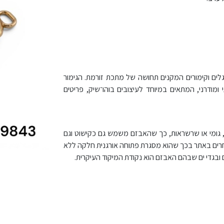
ה, עם גלים וקימורים המקנים תחושה של מתכת זורמת. הגימור
מודרני, המתאים במיוחד לעיצובים בוהו־שיק, פריטים
 גומי או שרשראות, כך שהאבזם משמש גם כקישוט וגם
הבגד או האביזר. דגם 9841 מובחן מדגמים אחרים באתר בכך שהוא מסגרת פתוחה אורגנית חלקה ללא
 ובגדי ים שבהם האבזם הוא נקודת המיקוד העיקרית.