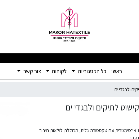
 – מסגרת קישוט לתיקים ולבג
מבצעים מפתיעים ומוצרים איכותיים ברמה שלא הכרתם – אל תפספסו! 🛍️
(current)
ראשי
כל הקטגוריות
לקוחות
צור קשר
ים ולבגדי ים
שוט לתיקים ולבגדי ים
בצורת אי־סימטרית עם טקסטורה גלית, הכוללת לולאות חיבור
 ערב.