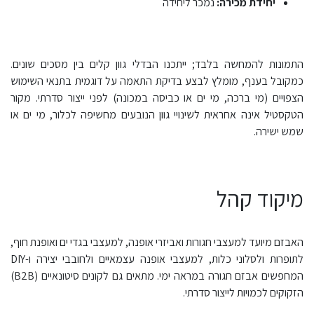
יחידת מכירה:
נמכר ליחידה
התמונות להמחשה בלבד; ייתכנו הבדלי גוון קלים בין מסכים שונים.
כמקובל בענף, מומלץ לבצע בדיקת התאמה על דוגמית בתנאי השימוש
הצפויים (מי ברכה, מי ים או כביסה במכונה) לפני ייצור סדרתי. מקור
הטקסטיל אינה אחראית לשינויי גוון הנובעים מחשיפה לכלור, מי ים או
שמש ישירה.
מיקוד קהל
האבזם מיועד למעצבי חגורות ואביזרי אופנה, למעצבי בגדי ים ואופנת חוף,
לתופרות ולסלוני כלות, למעצבי אופנה עצמאיים ולחובבי יצירה ו-DIY
המחפשים אבזם חגורה במראה ימי. מתאים גם לקונים סיטונאיים (B2B)
הזקוקים לכמויות לייצור סדרתי.