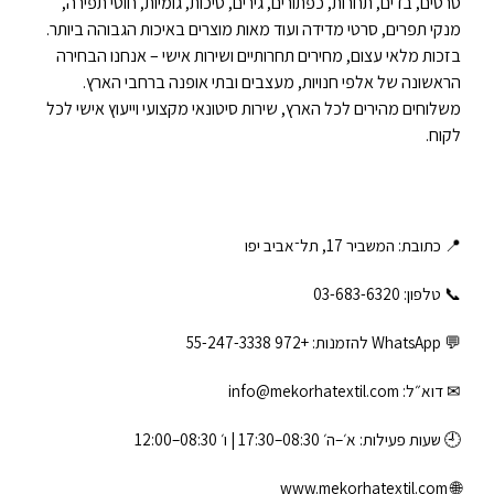
סרטים, בדים, תחרות, כפתורים, גירים, סיכות, גומיות, חוטי תפירה,
מנקי תפרים, סרטי מדידה ועוד מאות מוצרים באיכות הגבוהה ביותר.
בזכות מלאי עצום, מחירים תחרותיים ושירות אישי – אנחנו הבחירה
הראשונה של אלפי חנויות, מעצבים ובתי אופנה ברחבי הארץ.
משלוחים מהירים לכל הארץ, שירות סיטונאי מקצועי וייעוץ אישי לכל
לקוח.
📍 כתובת: המשביר 17, תל־אביב יפו
📞 טלפון: ‎03-683-6320
💬 WhatsApp להזמנות:
+972 55-247-3338
✉ דוא״ל:
info@mekorhatextil.com
🕘 שעות פעילות: א׳–ה׳ 08:30–17:30 | ו׳ 08:30–12:00
www.mekorhatextil.com
🌐