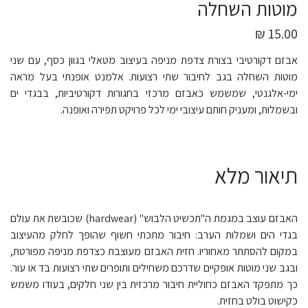
מוטות השחלה
15.00 ₪
אבזם דקורטיבי בצורת צדפת מניפה בעיצוב מטאלי בגוון כסף, עם שני
מוטות השחלה בגב לחיבור שתי רצועות. אלמנט אופנתי בעל מראה
ימי-אלגנטי, שמשמש כאבזם מרכזי בחגורות דקורטיביות, בבגדי ים
ובשמלות, ומעניק חותם עיצובי ימי לכל פרויקט תפירה ואופנה.
תיאור מלא
האבזם עוצב במגמת ה"תכשיט הלבוש" (hardwear) שכובשת את עולם
בגדי הים ושמלות הערב: חיבור מתכתי חשוף שהופך לחלק מהעיצוב
במקום להסתתר מאחוריו. חזית האבזם מעוצבת כצדפת מניפה מפורטת,
ובגב שני מוטות אופקיים שדרכם משחילים ותופרים שתי רצועות בד או עור.
כך מתפקד האבזם כחוליית חיבור מרכזית בין שני חלקים, בעודו משמש
כקישוט בולט בחזית.