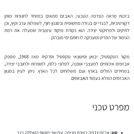
בזכות מראה הצדפה הטבעי, האבזם מתאים במיוחד לחגורות מותן
דקורטיביות, לבגדי ים בגזרה מחשופית ובסגנון חוף, לשמלות ערב וקיץ, וכן
לתיקים ולפרויקטי יצירה. הוא נקודת מיקוד עיצובית שמעלה את רמת
הגימור של הפריט ומעניקה לו חותם ימי מובהק.
מקור הטקסטיל, יבואן וסיטונאי טקסטיל וסדקית מאז 1968, מספק
אבזמים איכותיים למעצבי אופנה, לסלוני כלות, לתופרות ולחובבי יצירה,
במחירים הזולים בארץ ועם משלוחים לכל הארץ. ניתן לעיין במגוון
האבזמים המלא בעמוד
האבזמים
.
מפרט טכני
סוג:
אבזם צדפה בצורת מניפה, עם שני מוטות השחלה בגב