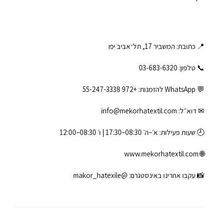
📍 כתובת: המשביר 17, תל־אביב יפו
📞 טלפון: ‎03-683-6320
💬 WhatsApp להזמנות:
+972 55-247-3338
✉ דוא״ל:
info@mekorhatextil.com
🕘 שעות פעילות: א׳–ה׳ 08:30–17:30 | ו׳ 08:30–12:00
www.mekorhatextil.com
🌐
📸 עקבו אחרינו באינסטגרם:
@makor_hatexile