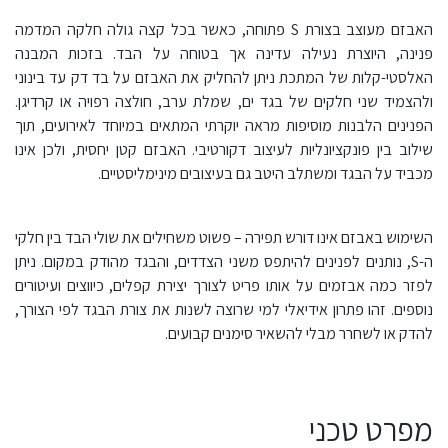
האבזם מעוצב בצורת S פתוחה, כאשר בכל קצה גולה חלקה המדמה
פנינה, היוצרת נעילה עדינה אך בטוחה על הבד. בזכות המבנה
האלסטי-קלות של המתכת ניתן להחליק את האבזם על בד דק עד בינוני
ולהצמיד שני חלקים של בגד ים, שמלת ערב, חולצה רפויה או קרדיגן.
הפנינים הלבנות מוסיפות מראה יוקרתי המתאים במיוחד לאירועים, תוך
שילוב בין פונקציונליות לעיצוב דקורטיבי. האבזם קטן יחסית, ולכן אינו
מכביד על הבגד ומשתלב היטב גם בעיצובים מינימליסטיים.
השימוש באבזם אינו דורש תפירה – פשוט משחילים את שולי הבד בין חלקי
ה-S, נותנים לפנינים להיתפס משני הצדדים, והבגד מהודק במקום. ניתן
לפזר כמה אבזמים על אותו פריט לצורך יצירת קפלים, כיווצים ועיטורים
נוספים. זהו פתרון אידיאלי למי שרוצה לשנות את צורת הבגד לפי הצורך,
להדק או לשחרר מבלי להשאיר סימנים קבועים.
מפרט טכני