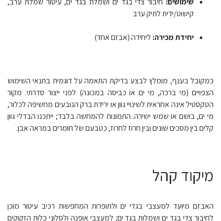
שימושים:
חיבור צדי בגד ים ושמלת בגד ים, עיטור שמלת ערב,
קישוט/ידית לתיק ערב
יחידת מכירה:
ליחידה (אבזם אחד)
כמקובל בענף, מומלץ לבצע בדיקת התאמה על דוגמית בתנאי השימוש
הצפויים (מי ברכה, מי ים או כביסה במכונה) לפני ייצור סדרתי. מקור
הטקסטיל אינה אחראית לשינויי גוון או ירידת ברק הנובעים מחשיפה לכלור,
מי ים, בושם או שמש ישירה. התמונות להמחשה בלבד; ייתכנו הבדלי גוון
קלים בין מסכים שונים ובין חרוז לחרוז, כטבעם של חומרים במראה אבן.
מיקוד קהל
האבזם מיועד למעצבי בגדי ים ולתופרות המחפשות רכיב עיטור מוכן
לחיבור צדי בגד ים ושמלות בגד ים; למעצבי אופנה ולסלוני כלות הזקוקים