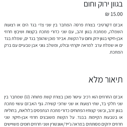
בגוון ירוק וחום
15.00 ₪
אבזם דקורטיבי בצורת פרסה המחבר בין שני צדי בגד הים או רצועות
השמלה, ממתכת בגוון זהב, עם שני כדורי מתכת בקצוות ושיבוץ חרוזי
אבן-חיקוי בגוון ירוק וחום על הקשת. אביזר מוכן שהופך בגד ים, שמלת בגד
ים או שמלת ערב למראה יוקרתי ובולט, ומשלב גווני אבן טבעיים עם ברק
המתכת.
תיאור מלא
אבזם החרוזים הוא רכיב עיטור מוכן בצורת קשת פתוחה (U) שמחבר בין
שני חלקי בד, שתי רצועות או שני שרוכי קשירה. גוף האבזם עשוי מתכת
בגוון זהב, ובשני קצותיו הפתוחים כדורי מתכת הנתפסים בלולאות, בחוליות
או בטבעות הקיימות בבגד. על הקשת משובצים חרוזי אבן-חיקוי: שני
חרוזים ירוקים מסותתים במראה ג'ייד/אוונטורין ושני חרוזים חומים משויישים