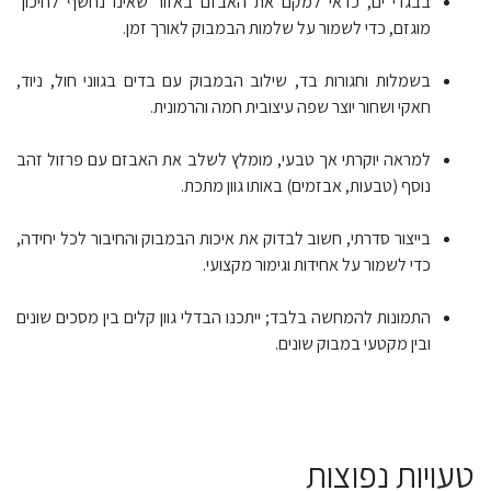
בבגדי ים, כדאי למקם את האבזם באזור שאינו נחשף לחיכוך
מוגזם, כדי לשמור על שלמות הבמבוק לאורך זמן.
בשמלות וחגורות בד, שילוב הבמבוק עם בדים בגווני חול, ניוד,
חאקי ושחור יוצר שפה עיצובית חמה והרמונית.
למראה יוקרתי אך טבעי, מומלץ לשלב את האבזם עם פרזול זהב
נוסף (טבעות, אבזמים) באותו גוון מתכת.
בייצור סדרתי, חשוב לבדוק את איכות הבמבוק והחיבור לכל יחידה,
כדי לשמור על אחידות וגימור מקצועי.
התמונות להמחשה בלבד; ייתכנו הבדלי גוון קלים בין מסכים שונים
ובין מקטעי במבוק שונים.
טעויות נפוצות