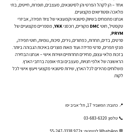
אחד – הן לקהל הפרטי והן לסיטונאים, מעצבים, תופרות, חייטים, בתי
מלאכה וסטודיואים מקצועיים.
אנחנו מתמחים בשיווק סיטונאי וקמעונאי של ציוד תפירה, אביזרי
טקסטיל, חוטי
DMC
מקוריים, רוכסני
YKK
, מספריים מקצועיים של
,
PRYM
סרטים, בדים, תחרות, כפתורים, גירים, סיכות, גומיות, חוטי תפירה,
מנקי תפרים, סרטי מדידה ועוד מאות מוצרים באיכות הגבוהה ביותר.
בזכות מלאי עצום, מחירים תחרותיים ושירות אישי – אנחנו הבחירה
הראשונה של אלפי חנויות, מעצבים ובתי אופנה ברחבי הארץ.
משלוחים מהירים לכל הארץ, שירות סיטונאי מקצועי וייעוץ אישי לכל
לקוח.
📍 כתובת: המשביר 17, תל־אביב יפו
📞 טלפון: ‎03-683-6320
💬 WhatsApp להזמנות:
+972 55-247-3338